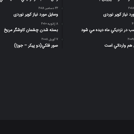
22 دسامبر 2018
د نیاز کویر نوردی
وسایل مورد نیاز کویر نوردی
8 ژانویه 2010
 در نزديكي ماه ديده مي شود
بسته شدن چشمان کاوشگر مريخ
7 آوریل 2008
 هم وارداتي است
صور فلكي(دو پیکر – جوزا)