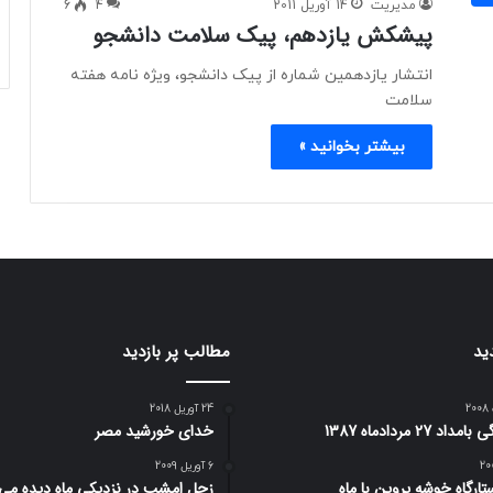
مدیریت
14 آوریل 2011
4
6
پيشکش یازدهم، پیک سلامت دانشجو
انتشار یازدهمین شماره از پیک دانشجو، ویژه نامه هفته
سلامت
بیشتر بخوانید »
ید
مطالب پر بازدید
24 آوریل 2018
د 27 مردادماه 1387
خدای خورشید مصر
6 آوریل 2009
تارگاه خوشه پروین با ماه
زحل امشب در نزديكي ماه ديده مي