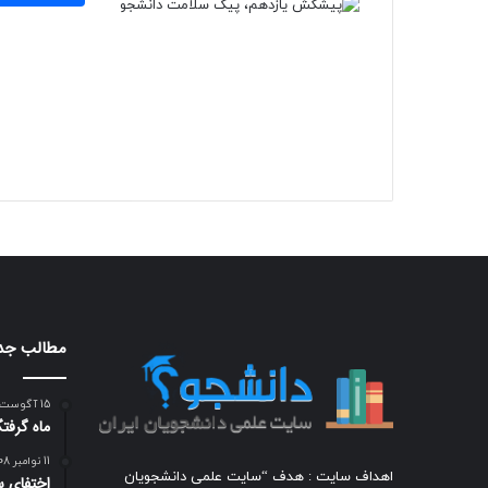
مطالب جد
15 آگوست 2008
ماه گرفتگی بامدا
11 نوامبر 2008
اهداف سایت : هدف “سایت علمی دانشجویان
اختفای س