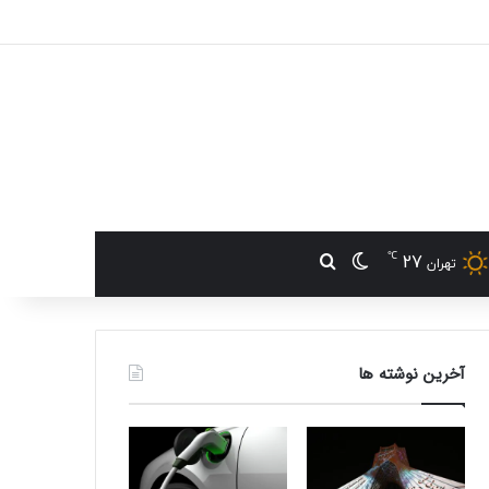
℃
27
تغییر پوسته
جستجو برای
تهران
آخرین نوشته ها