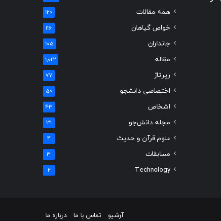
همه مقالات
120
خواص گیاهان
116
جانداران
105
مقاله
1,022
رپرتاژ
77
اختصاصی دانشجو
50
اشخاص
43
مجله دانش‌جو
31
علوم قرآن و حدیث
4
مسابقات
3
Technology
2
آرشیو
تماس با ما
درباره ما