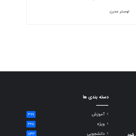
لوستر مدرن
دسته بندی ها
آموزش
399
ویژه
328
دانشجویی
 شود
1,143