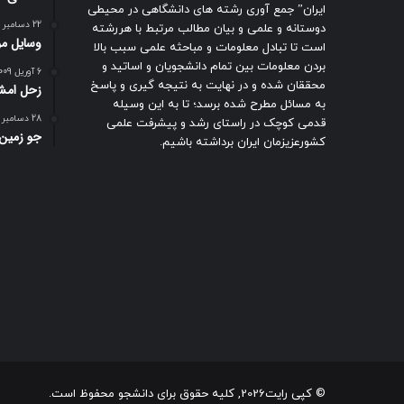
ایران” جمع آوری رشته های دانشگاهی در محیطی
22 دسامبر 2018
دوستانه و علمی و بیان مطالب مرتبط با هررشته
وسایل مور
است تا تبادل معلومات و مباحثه علمی سبب بالا
بردن معلومات بین تمام دانشجویان و اساتید و
6 آوریل 2009
محققان شده و در نهایت به نتیجه گیری و پاسخ
زحل امشب
به مسائل مطرح شده برسد؛ تا به این وسیله
28 دسامبر 2009
قدمی کوچک در راستای رشد و پیشرفت علمی
جو زمين
کشورعزیزمان ایران برداشته باشیم.
© کپی رایت2026, کلیه حقوق برای دانشجو محفوظ است.