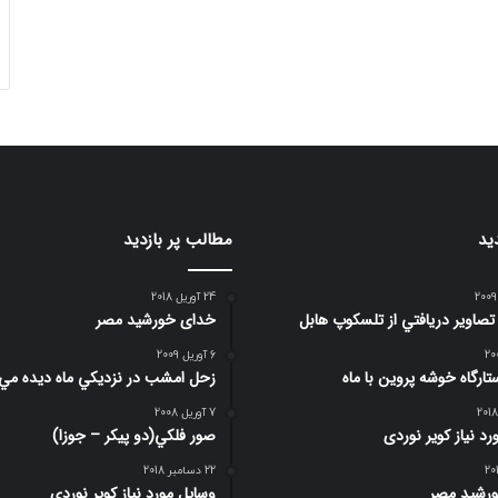
ید
مطالب پر بازدید
24 آوریل 2018
 تصاوير دريافتي از تلسكوپ هابل
خدای خورشید مصر
6 آوریل 2009
تارگاه خوشه پروین با ماه
زحل امشب در نزديكي ماه ديده مي
7 آوریل 2008
د نیاز کویر نوردی
صور فلكي(دو پیکر – جوزا)
22 دسامبر 2018
رشید مصر
وسایل مورد نیاز کویر نوردی