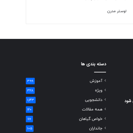
لوستر مدرن
دسته بندی ها
آموزش
399
ویژه
328
دانشجویی
 شود
1,143
همه مقالات
120
خواص گیاهان
116
جانداران
105