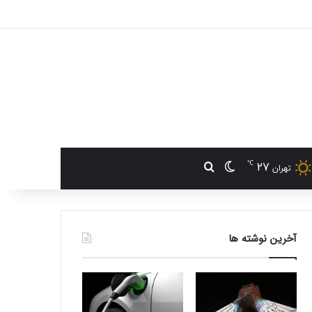
℃
27
تغییر پوسته
جستجو برای
تهران
آخرین نوشته ها