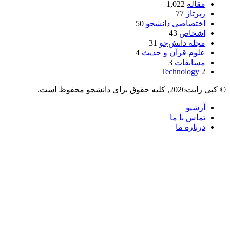
مقاله
1,022
رپرتاژ
77
اختصاصی دانشجو
50
اشخاص
43
مجله دانش‌جو
31
علوم قرآن و حدیث
4
مسابقات
3
Technology
2
© کپی رایت2026, کلیه حقوق برای دانشجو محفوظ است.
آرشیو
تماس با ما
درباره ما
دکمه
بازگشت
به
بالا