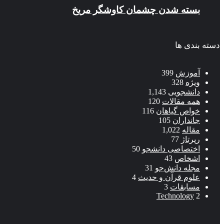
بسته شدن چشمان کاوشگر مريخ
دسته بندی ها
آموزش
399
ویژه
328
دانشجویی
1,143
همه مقالات
120
خواص گیاهان
116
جانداران
105
مقاله
1,022
رپرتاژ
77
اختصاصی دانشجو
50
اشخاص
43
مجله دانش‌جو
31
علوم قرآن و حدیث
4
مسابقات
3
Technology
2