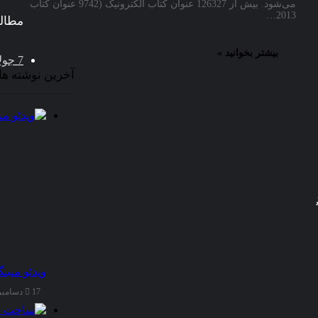
می‌شود. بیش از 126327 عنوان کتاب الکترونیک (9742 عنوان کتاب
2013…
مطال
بیشتر بخوانید »
7 جولای 2008
آخرین نوشته ها
ویدئو مپین
17 دسامبر 2025