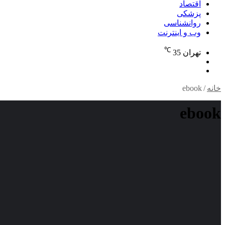
اقتصاد
پزشکی
روانشناسی
وب و اینترنت
℃
تهران
35
تغییر
جستجو
پوسته
برای
خانه
/
ebook
ebook