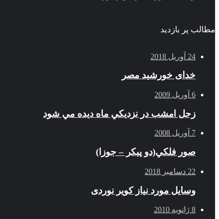
مطالب پر بازدید
24 آوریل 2018
خدای خورشید مصر
6 آوریل 2009
زحل امشب در نزديكي ماه ديده مي شود
7 آوریل 2008
صور فلكي(دو پیکر – جوزا)
22 دسامبر 2018
وسایل مورد نیاز کویر نوردی
8 ژانویه 2010