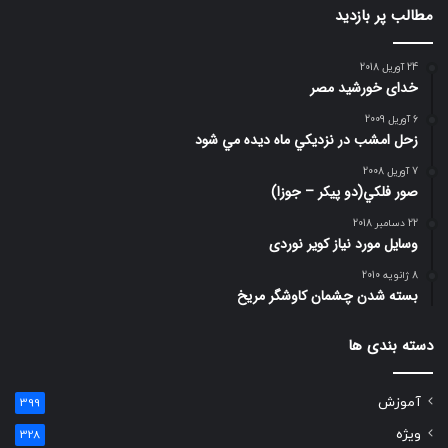
مطالب پر بازدید
24 آوریل 2018
خدای خورشید مصر
6 آوریل 2009
زحل امشب در نزديكي ماه ديده مي شود
7 آوریل 2008
صور فلكي(دو پیکر – جوزا)
22 دسامبر 2018
وسایل مورد نیاز کویر نوردی
8 ژانویه 2010
بسته شدن چشمان کاوشگر مريخ
دسته بندی ها
آموزش
399
ویژه
328