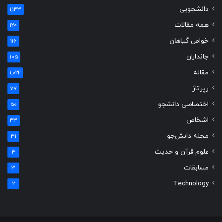
دانشجویی
1,143
همه مقالات
120
خواص گیاهان
116
جانداران
105
مقاله
1,022
رپرتاژ
77
اختصاصی دانشجو
50
اشخاص
43
مجله دانش‌جو
31
علوم قرآن و حدیث
4
مسابقات
3
Technology
2