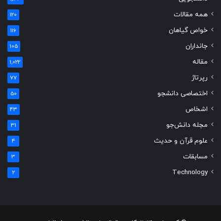
همه مقالات
120
خواص گیاهان
116
جانداران
105
مقاله
1,022
رپرتاژ
77
اختصاصی دانشجو
50
اشخاص
43
مجله دانش‌جو
31
علوم قرآن و حدیث
4
مسابقات
3
Technology
2