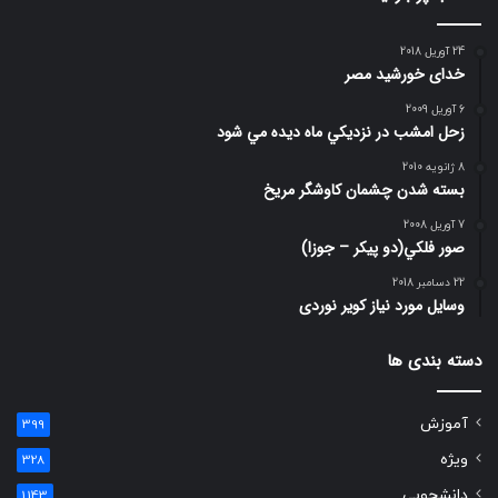
24 آوریل 2018
خدای خورشید مصر
6 آوریل 2009
زحل امشب در نزديكي ماه ديده مي شود
8 ژانویه 2010
بسته شدن چشمان کاوشگر مريخ
7 آوریل 2008
صور فلكي(دو پیکر – جوزا)
22 دسامبر 2018
وسایل مورد نیاز کویر نوردی
دسته بندی ها
آموزش
399
ویژه
328
دانشجویی
1,143