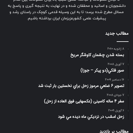
دانشجویان و اساتید و محققان شده و در نهایت به نتیجه گیری و پاسخ به
مسائل مطرح شده برسد؛ تا به این وسیله قدمی کوچک در راستای رشد و
پیشرفت علمی کشورعزیزمان ایران برداشته باشیم.
مطالب جدید
8 ژانویه 2010
بسته شدن چشمان کاوشگر مريخ
7 آوریل 2008
صور فلكي(دو پیکر – جوزا)
16 دسامبر 2009
تصوير 6 ضلعي مرموز زحل براي نخستين بار ثبت شد
7 جولای 2008
سفر 4 ساله کاسینی (عکسهایی فوق العاده از زحل)
6 آوریل 2009
زحل امشب در نزديكي ماه ديده مي شود
مطالب پر بازدید