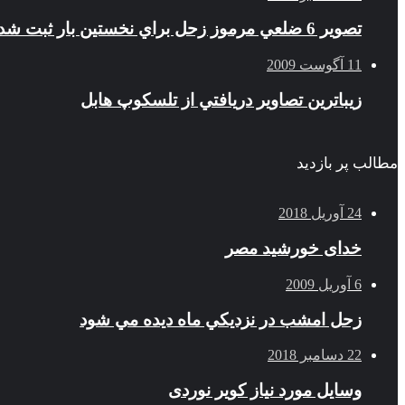
تصوير 6 ضلعي مرموز زحل براي نخستين بار ثبت شد
11 آگوست 2009
زيباترين تصاوير دريافتي از تلسكوپ هابل
مطالب پر بازدید
24 آوریل 2018
خدای خورشید مصر
6 آوریل 2009
زحل امشب در نزديكي ماه ديده مي شود
22 دسامبر 2018
وسایل مورد نیاز کویر نوردی