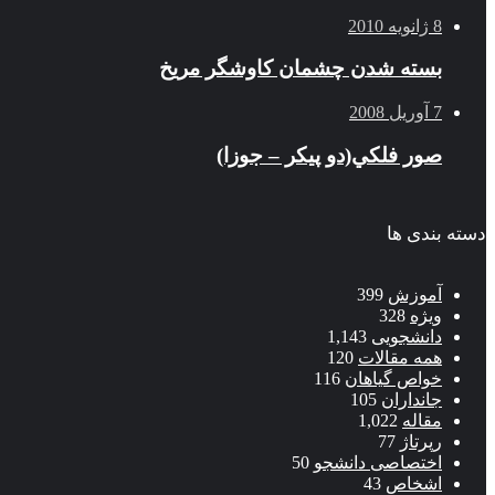
8 ژانویه 2010
بسته شدن چشمان کاوشگر مريخ
7 آوریل 2008
صور فلكي(دو پیکر – جوزا)
دسته بندی ها
آموزش
399
ویژه
328
دانشجویی
1,143
همه مقالات
120
خواص گیاهان
116
جانداران
105
مقاله
1,022
رپرتاژ
77
اختصاصی دانشجو
50
اشخاص
43