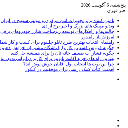
پنج‌شنبه, 6 آگوست 2026
خبر فوری
تامین کننده برتر تجهیزات آنتن مرکزی و مولتی سوییچ در ایران
ویدئو مپینگ های بزرگ و اخیر برج آزادی
چالش‌ها و راهکارهای توسعه زیرساخت شارژ خودروهای برقی د
آموزش از راه دور
راهنمای انتخاب بهترین طرح تابلو چلنیوم برای کسب و کار شما
چگونه فروش کسب و کار را با باشگاه مشتریان افزایش دهیم؟
چگونه فشار آب ضعیف خانه تان را برای همیشه حل کنید
بهترین راه های خرید اکانت پایونیر برای کاربران ایرانی بدون نی
چرا این بوت ها انتخاب اول آقایان خوش پوش اند؟
اهمیت کتاب کمک درسی برای موفقیت در کنکور
تغییر
پوسته
منو
جستجو