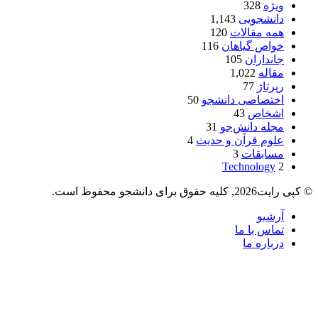
ویژه
328
دانشجویی
1,143
همه مقالات
120
خواص گیاهان
116
جانداران
105
مقاله
1,022
رپرتاژ
77
اختصاصی دانشجو
50
اشخاص
43
مجله دانش‌جو
31
علوم قرآن و حدیث
4
مسابقات
3
Technology
2
© کپی رایت2026, کلیه حقوق برای دانشجو محفوظ است.
آرشیو
تماس با ما
درباره ما
دکمه
بازگشت
به
بالا