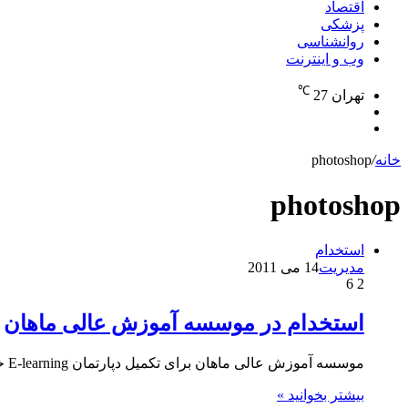
اقتصاد
پزشکی
روانشناسی
وب و اینترنت
℃
تهران
27
تغییر
جستجو
پوسته
برای
خانه
/
photoshop
photoshop
استخدام
مدیریت
14 می 2011
6
2
استخدام در موسسه آموزش عالی ماهان
موسسه آموزش عالی ماهان برای تکمیل دپارتمان E-learning خود به افرادی با تخصص ها و مهارت های اعلام شده جهت…
بیشتر بخوانید »