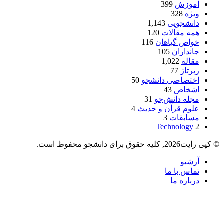
آموزش
399
ویژه
328
دانشجویی
1,143
همه مقالات
120
خواص گیاهان
116
جانداران
105
مقاله
1,022
رپرتاژ
77
اختصاصی دانشجو
50
اشخاص
43
مجله دانش‌جو
31
علوم قرآن و حدیث
4
مسابقات
3
Technology
2
© کپی رایت2026, کلیه حقوق برای دانشجو محفوظ است.
آرشیو
تماس با ما
درباره ما
دکمه
بازگشت
به