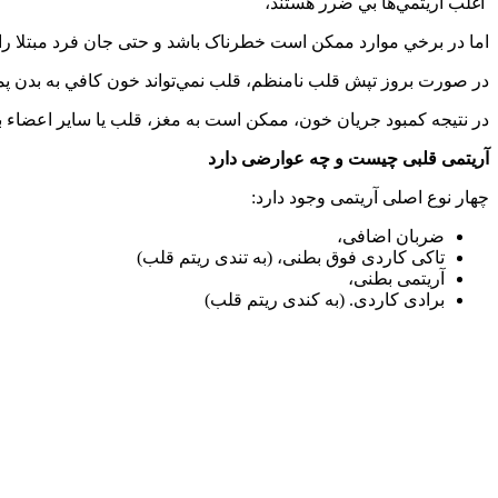
اغلب آريتمي‌ها بي ضرر هستند،
اما در برخي موارد ممکن است خطرناک باشد و حتی جان فرد مبتلا را ت
در صورت بروز تپش قلب نامنظم، قلب نمي‌تواند خون کافي به بدن پمپ
در نتيجه کمبود جريان خون، ممکن است به مغز، قلب يا ساير اعضاء 
آریتمی قلبی چیست و چه عوارضی دارد
چهار نوع اصلی آریتمی وجود دارد:
ضربان اضافی،
تاکی کاردی فوق بطنی، (به تندی ریتم قلب)
آریتمی بطنی،
برادی کاردی. (به کندی ریتم قلب)