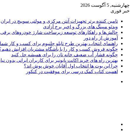
چهارشنبه, 5 آگوست 2026
خبر فوری
تامین کننده برتر تجهیزات آنتن مرکزی و مولتی سوییچ در ایران
ویدئو مپینگ های بزرگ و اخیر برج آزادی
چالش‌ها و راهکارهای توسعه زیرساخت شارژ خودروهای برقی د
آموزش از راه دور
راهنمای انتخاب بهترین طرح تابلو چلنیوم برای کسب و کار شما
چگونه فروش کسب و کار را با باشگاه مشتریان افزایش دهیم؟
چگونه فشار آب ضعیف خانه تان را برای همیشه حل کنید
بهترین راه های خرید اکانت پایونیر برای کاربران ایرانی بدون نی
چرا این بوت ها انتخاب اول آقایان خوش پوش اند؟
اهمیت کتاب کمک درسی برای موفقیت در کنکور
تغییر
پوسته
منو
جستجو