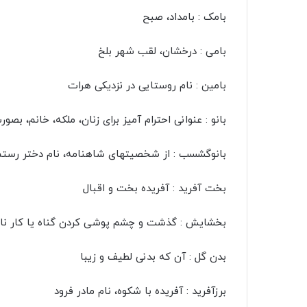
بامک : بامداد، صبح
بامی : درخشان، لقب شهر بلخ
بامین : نام روستایی در نزدیکی هرات
بانو : عنوانی احترام آمیز برای زنان، ملکه، خانم، بصو
بانوگشسب : از شخصیتهای شاهنامه، نام دختر رستم 
بخت آفرید : آفریده بخت و اقبال
بخشایش : گذشت و چشم پوشی کردن گناه یا کار نا
بدن گل : آن که بدنی لطیف و زیبا
برزآفرید : آفریده با شکوه، نام مادر فرود