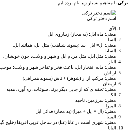
ترکی
با مفاهیم بسیار زیبا نام برده ایم.
اسم دختر ترکی
اِلآی
معنی: ماه ایل؛ (به مجاز) زیباروی ایل.
اِلسا
معنی: ال= ایل+ سا (پسوند شباهت) مثل ایل، همانند ایل.
اِلسانا
معنی: مثل ایل، مثل مردم ایل و شهر و ولایت، چون خویشان.
اِلناز
معنی: مایه افتخار ایل، باعث فخر و تفاخر شهر و ولایت؛ موجب
ارتاش
معنی: مرکب از ار (شوهر) + تاش (پسوند همراهی)
ارمغان
معنی: تحفه‌ای که از جایی دیگر برند، سوغات، ره آورد، هدیه
الکا
معنی: سرزمین، ناحیه
المیرا
معنی: (ال = ایل + میرا) (به مجاز) فدائی ایل
المینا
معنی: شهری است در غانا (غنا) در ساحل غربی افریقا (خلیج گین
الیانا