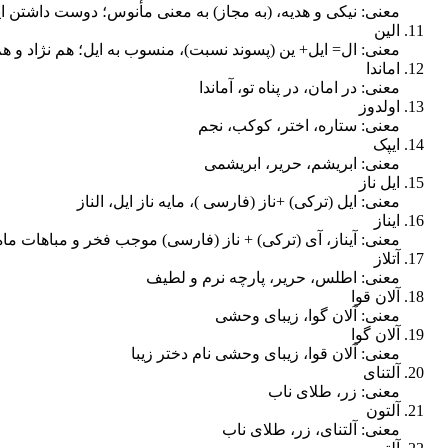
معنی: نیکی و هدیه، (به مجاز) به معنی مأنوس؛ دوست داشتن 
الین
معنی: ال= ایل+ ین (پسوند نسبت)، منسوب به ایل؛ هم نژاد و ه
اماندا
معنی: در امان، در پناه تو، آماندا
اولدوز
معنی: ستاره، اختر، کوکب، نجم
ایپک
معنی: ابریشم، حریر، ابریشمی
ایل ناز
معنی: ایل (ترکی) +ناز (فارسی )، مایه ناز ایل، الناز
ایناز
معنی: آیناز، آی (ترکی) + ناز (فارسی) موجب فخر و مباهات ماه
آتلاز
معنی: اطلس، حریر، پارچه نرم و لطیف
آلان قوا
معنی: آلان گوا، زیبای وحشی
آلان گوا
معنی: آلان قوا، زیبای وحشی نام دختر زیبا
آلتنای
معنی: زر، طلای ناب
آلتون
معنی: آلتنای، زر، طلای ناب