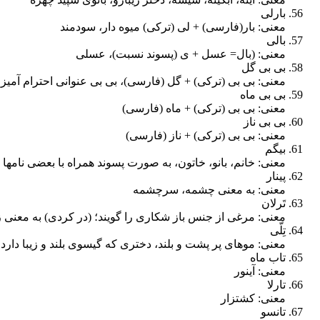
بارلی
معنی: بار(فارسی) + لی (ترکی) میوه دار، سودمند
بالی
معنی: (بال= عسل + ی (پسوند نسبت)، عسلی
بی بی گل
معنی: بی بی (ترکی) + گل (فارسی)، بی بی عنوانی احترام آمیز
بی بی ماه
معنی: بی بی (ترکی) + ماه (فارسی)
بی بی ناز
معنی: بی بی (ترکی) + ناز (فارسی)
بیگم
معنی: خانم، بانو، خاتون، به صورت پسوند همراه با بعضی نامها 
پینار
معنی: به معنی چشمه، سرچشمه
تَرلان
معنی: مرغی از جنس باز شکاری را گویند؛ (در کردی) به معنی 
تِلّی
معنی: موهای پر پشت و بلند، دختری که گیسوی بلند و زیبا دارد، 
تاب ماه
معنی: آینور
تارلا
معنی: کشتزار
تانسو