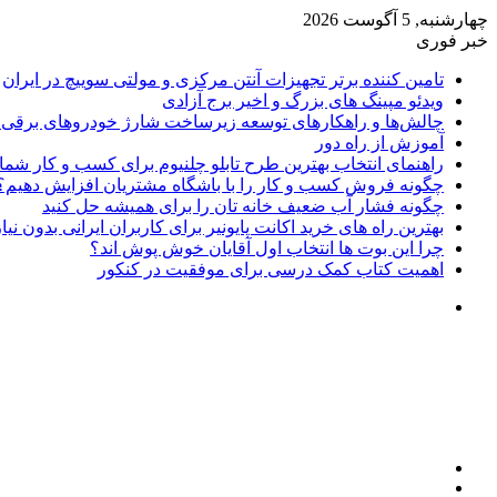
چهارشنبه, 5 آگوست 2026
خبر فوری
تامین کننده برتر تجهیزات آنتن مرکزی و مولتی سوییچ در ایران
ویدئو مپینگ های بزرگ و اخیر برج آزادی
چالش‌ها و راهکارهای توسعه زیرساخت شارژ خودروهای برقی د
آموزش از راه دور
راهنمای انتخاب بهترین طرح تابلو چلنیوم برای کسب و کار شما
چگونه فروش کسب و کار را با باشگاه مشتریان افزایش دهیم؟
چگونه فشار آب ضعیف خانه تان را برای همیشه حل کنید
بهترین راه های خرید اکانت پایونیر برای کاربران ایرانی بدون نی
چرا این بوت ها انتخاب اول آقایان خوش پوش اند؟
اهمیت کتاب کمک درسی برای موفقیت در کنکور
تغییر
پوسته
منو
جستجو