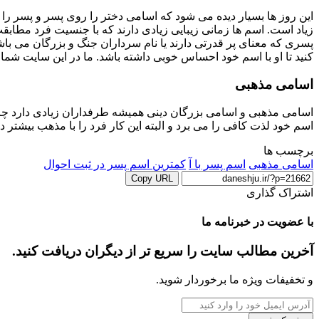
این روز ها بسیار دیده می شود که اسامی دختر را روی پسر و پسر را ر
زیاد است. اسم ها زمانی زیبایی زیادی دارند که با جنسیت فرد مطابقت
پسری که معنای پر قدرتی دارند یا نام سرداران جنگ و بزرگان می با
کنید تا او با اسم خود احساس خوبی داشته باشد. ما در این سایت شما را
اسامی مذهبی
اسامی مذهبی و اسامی بزرگان دینی همیشه طرفداران زیادی دارد چرا ک
اسم خود لذت کافی را می برد و البته این کار فرد را با مذهب بیشتر د
برچسب ها
اسامی مذهبی
اسم پسر با آ
کمترین اسم پسر در ثبت احوال
Copy URL
اشتراک گذاری
‫Odnoklassniki
‫VKontakte
X
چاپ
فیس
پاکت
‫تامبلر
‫رددیت
لینکدین
اشتراک
‫پین‌ترست
با
بوک
با عضویت در خبرنامه ما
ایمیل
آخرین مطالب سایت را سریع تر از دیگران دریافت کنید.
و تخفیفات ویژه ما برخوردار شوید.
آدرس
ایمیل