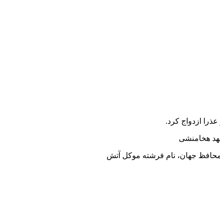
ذرا ازدواج کرد.
عهد هخامنشی
افظ جهان، نام فرشته موکل آتش