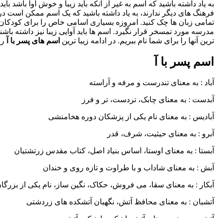
به یاد داشته باشید که اسم به غیر از آنکه باید زیبا و خوش آوا باشد ب
فرهنگ های دیگر ندارند، به یاد داشته باشید که یک اسم ممکن است در
تمامی زبان ها چک کنید. امروزه بسیاری اسامی خاص را برای کودکان خ
مدرسه مورد تمسخر قرار نگیرد. اسم ها باید آوایی زیبا نیز داشته باشن
ترین آنها را برای شما نام ببریم. در ادامه زیبا ترین
اسم های پسر با آ
را
اسم پسر با آ
آباد : به معنای تندرست و مرفه و آراسته
آبدست : به معنای چابک، تردست، تر و فرز
آبادیس : به معنای نام یکی از پزشکان دوره هخامنشی
آبرو : به معنای حیثیت، شرف، قدر
آبستا : به معنای اوستا، اساس بنیاد اصل، کتاب مقدس زرتشتیان
آبش : به معنای شاداب و با طراوت و تازه روی و خندان
آبکار : به معنای سقا، می فروش، حکاک، نگین ساز، نام یکی از بزرگا
آتشبان : به معنای محافظ آتش، نگهبان آتشکده های زردشتی