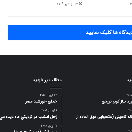
13 نوامبر 2019
یدگاه ها کلیک نمایید
ید
مطالب پر بازدید
24 آوریل 2018
د نیاز کویر نوردی
خدای خورشید مصر
6 آوریل 2009
 4 ساله کاسینی (عکسهایی فوق العاده از
زحل امشب در نزديكي ماه ديده مي
7 آوریل 2008
صور فلكي(دو پیکر – جوزا)