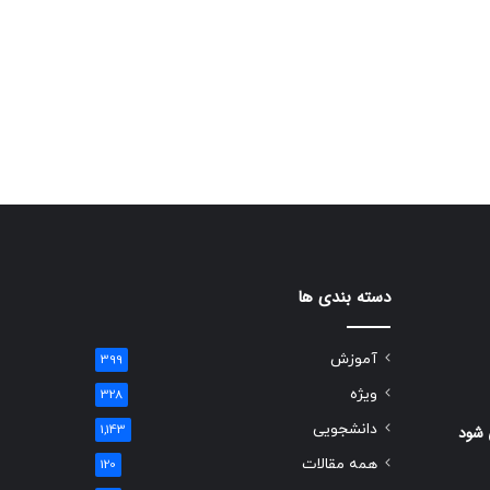
دسته بندی ها
آموزش
399
ویژه
328
دانشجویی
 شود
1,143
همه مقالات
120