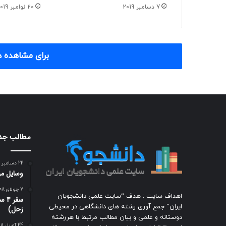
7 دسامبر 2019
20 نوامبر 2019
برای مشاهده د
مطالب جد
22 دسامبر 2018
وسایل مور
7 جولای 2008
اهداف سایت : هدف “سایت علمی دانشجویان
سفر
ایران” جمع آوری رشته های دانشگاهی در محیطی
زحل)
دوستانه و علمی و بیان مطالب مرتبط با هررشته
24 آوریل 2018