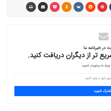
‫تامبلر
‫پین‌ترست
‫رددیت
‫VKontakte
پاکت
‫Odnoklassniki
اشتراک با ایمیل
چاپ
ت در خبرنامه ما
ع تر از دیگران دریافت کنید.
یژه ما برخوردار شوید.