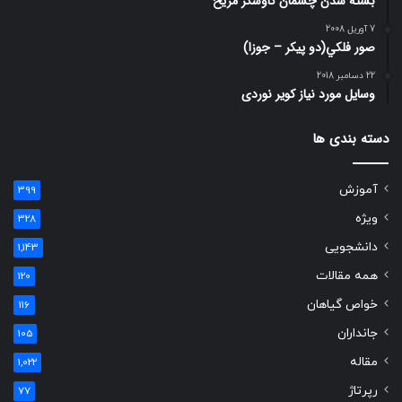
بسته شدن چشمان کاوشگر مريخ
7 آوریل 2008
صور فلكي(دو پیکر – جوزا)
22 دسامبر 2018
وسایل مورد نیاز کویر نوردی
دسته بندی ها
آموزش
399
ویژه
328
دانشجویی
1,143
همه مقالات
120
خواص گیاهان
116
جانداران
105
مقاله
1,022
رپرتاژ
77