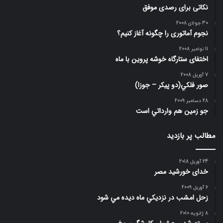
نکاتی برای رصدی موفق
30 جولای 2008
نجوم آماتوری را چگونه آغاز کنیم؟
11 نوامبر 2008
اختفای ستارگاه خوشه پروین با ماه
7 آوریل 2008
صور فلكي(دو پیکر – جوزا)
28 دسامبر 2009
جو زمين هم وارداتي است
مطالب پر بازدید
24 آوریل 2018
خدای خورشید مصر
6 آوریل 2009
زحل امشب در نزديكي ماه ديده مي شود
8 ژانویه 2010