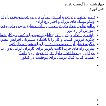
چهارشنبه, 5 آگوست 2026
خبر فوری
تامین کننده برتر تجهیزات آنتن مرکزی و مولتی سوییچ در ایران
ویدئو مپینگ های بزرگ و اخیر برج آزادی
چالش‌ها و راهکارهای توسعه زیرساخت شارژ خودروهای برقی د
آموزش از راه دور
راهنمای انتخاب بهترین طرح تابلو چلنیوم برای کسب و کار شما
چگونه فروش کسب و کار را با باشگاه مشتریان افزایش دهیم؟
چگونه فشار آب ضعیف خانه تان را برای همیشه حل کنید
بهترین راه های خرید اکانت پایونیر برای کاربران ایرانی بدون نی
چرا این بوت ها انتخاب اول آقایان خوش پوش اند؟
اهمیت کتاب کمک درسی برای موفقیت در کنکور
تغییر
پوسته
منو
جستجو