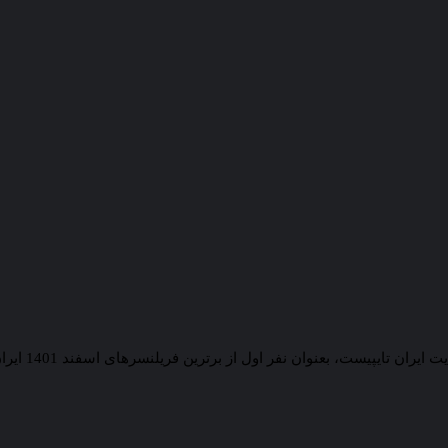
های اسفند 1401 ایران تایپیست برگزیده شد. ایشان در بخش تحقیق سایت بصورت فریلنسر و دورکار بعنوان گرافیست و