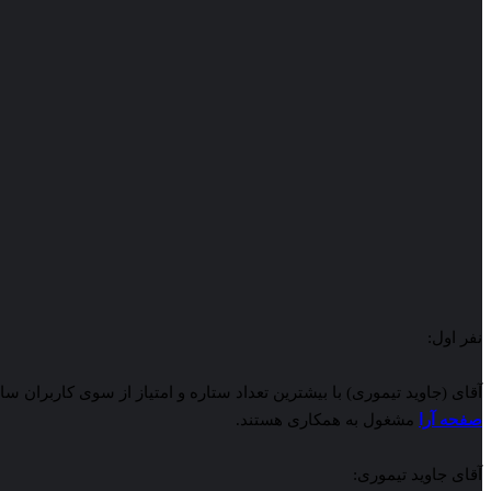
نفر اول:
آقای (جاوید تیموری) با بیشترین تعداد ستاره و امتیاز از سوی کاربران سایت ایران تایپیست، بعنوان نفر اول از برترین فریلنسر
صفحه آرا
مشغول به همکاری هستند.
آقای جاوید تیموری: