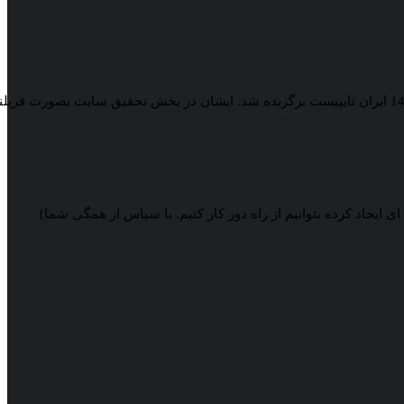
خانم (معصومه بهمنی کیا) با بیشترین تعداد ستاره و امتیاز از سوی کاربران سایت ایران تایپیست، بعنوان نفر سوم از برترین فریلنسرهای اسفند 1401 ایران تایپیست برگزیده شد. ا
 ایجاد کرده بتوانیم از راه دور کار کنیم. با سپاس از همگی شما}