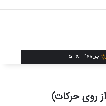
℃
35
تغییر پوسته
جستجو برای
تهران
از روی حرکات)