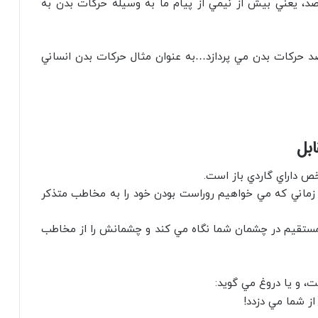
هاي صوتي و …انتقال پيدا مي کند. و 60 درصد، يعني بيش از نيمي از پيام ما به وسيله حرکات بدن به
ن ( Body Language ) به بررسي اين 60 درصد حرکات بدن مي پردازد…به عنوان مثال حرکات بدن انساني
بل
خص داراي گاردي باز است.
 زماني که مي خواهيم روراست بودن خود را به مخاطب متذکر
تقيم در چشمان شما نگاه مي کند و چشمانش را از مخاطب
و يا دروغ مي گويد:
ز شما مي دزدد!