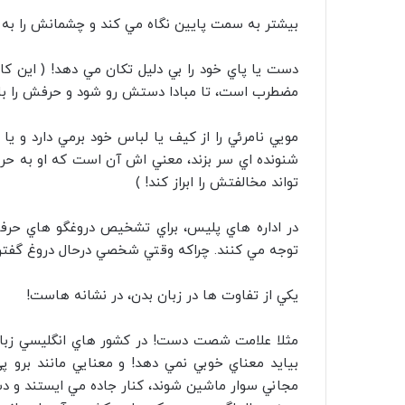
بيشتر به سمت پايين نگاه مي کند و چشمانش را به 
دست يا پاي خود را بي دليل تکان مي دهد! ( اين ک
مضطرب است، تا مبادا دستش رو شود و حرفش را باور
مويي نامرئي را از کيف يا لباس خود برمي دارد و يا 
شنونده اي سر بزند، معني اش آن است که او به حرف
تواند مخالفتش را ابراز کند! )
در اداره هاي پليس، براي تشخيص دروغگو هاي حرف
توجه مي کنند. چراکه وقتي شخصي درحال دروغ گفت
يکي از تفاوت ها در زبان بدن، در نشانه هاست!
بيايد معناي خوبي نمي دهد! و معنايي مانند برو پ
مجاني سوار ماشين شوند، کنار جاده مي ايستند و دس