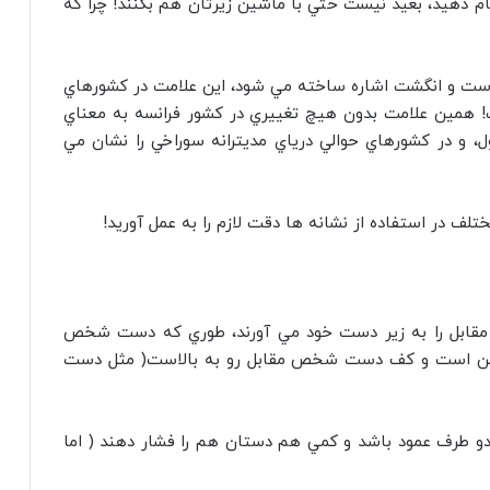
م دهيد، بعيد نيست حتي با ماشين زيرتان هم بکنند! چرا که
ت و انگشت اشاره ساخته مي شود، اين علامت در کشورهاي
زبان تداعي کننده حرف O از کلمه OK است! همين علامت بدون هيچ تغييري در کشور فرانسه به معناي
، و در کشورهاي حوالي درياي مديترانه سوراخي را نشان مي
لف در استفاده از نشانه ها دقت لازم را به عمل آوريد!
قابل را به زير دست خود مي آورند، طوري که دست شخص
زمين است و کف دست شخص مقابل رو به بالاست( مثل دست
طرف عمود باشد و کمي هم دستان هم را فشار دهند ( اما