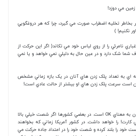
زمين مي دوزد!
ار بخاطر تخليه اضطراب صورت مي گيرد، چرا که هر دروغگويي
 نکنيم! )
غباري نامرئي را از روي لباس خود مي تکاند( اگر اين حرکت از
 شما شک دارد و در عين حال به دليلي نمي خواهد و يا نمي
ه اي به تعداد پلک زدن هاي آنان در يک بازه زماني مشخص
ن است سرعت پلک زدن هاي او بيشتر از حالت عادي است!
مثلا علامت شصت دست! در کشور هاي انگليسي زبان به معناي OK است. در بعضي کشورها اگر شصت خيلي بالا
ي کارت! را خواهد داشت. در کشور آمريکا زماني که بخواهند
ت خود را بلند کرده و شصت خود را در امتداد جاده حرکت مي