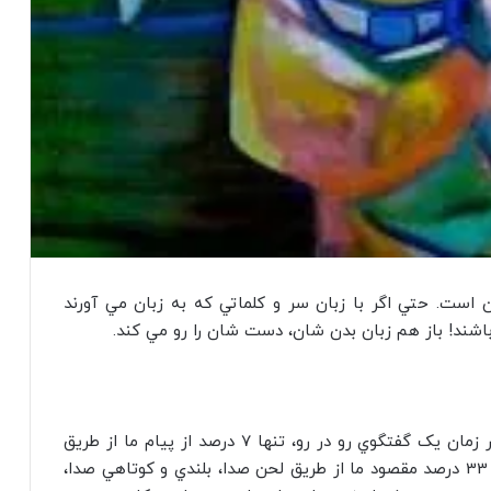
 است. حتي اگر با زبان سر و کلماتي که به زبان مي آورند
شند! باز هم زبان بدن شان، دست شان را رو مي کند.
تحقيقات روانشناسان بيانگر اين حقيت است که در زمان يک گفتگوي رو در رو، تنها 7 درصد از پيام ما از طريق
لغات و کلمات انتخابي، به مخاطب منتقل مي شود. 33 درصد مقصود ما از طريق لحن صدا، بلندي و کوتاهي صدا،