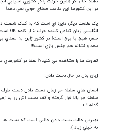
دهند. حال اگر همين حرکت را در کشوري آسيايي انجا
در اين کشورها اين علامت معناي خوبي نمي دهد!
يک علامت ديگر، دايره اي است که به کمک شصت دس
انگليسي 
صفر، هيچ يا پوچ است! در کشور ژاپن به معناي پول
دهد و نشانه هم جنس بازي است!!!
تفاوت ها را مشاهده مي کنيد؟! لطفا در کشورهاي مخت
زبان بدن در حال دست دادن:
انسان هاي سلطه جو زمان دست دادن دست طرف م
سلطه جو بالا قرار گرفته و کف دست اش رو به 
گداها! )
بهترين حالت دست دادن حالتي است که دست هر دو 
نه خيلي زياد ).