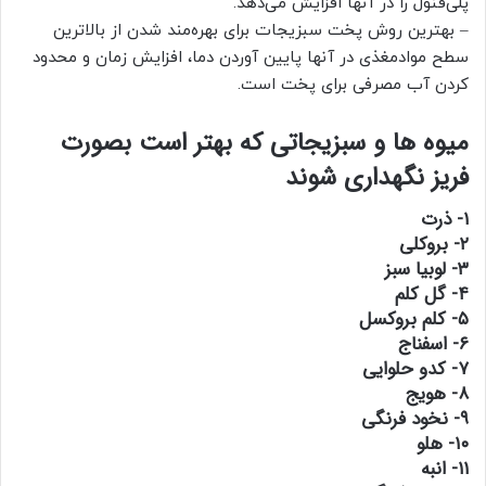
پلی‌فنول را در آنها افزایش می‌دهد.
– بهترین روش پخت سبزیجات برای بهره‌مند شدن از بالاترین
سطح موادمغذی در آنها پایین‌ آوردن دما، افزایش زمان و محدود
کردن آب مصرفی برای پخت است.
میوه ها و سبزیجاتی که بهتر است بصورت
فریز نگهداری شوند
۱- ذرت
۲- بروکلی
۳- لوبیا سبز
۴- گل کلم
۵- کلم بروکسل
۶- اسفناج
۷- کدو حلوایی
۸- هویج
۹- نخود فرنگی
۱۰- هلو
۱۱- انبه