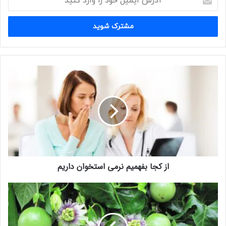
ایمیل
خود
را
وارد
کنید
از
کجا
بفهمیم
نرمی
استخوان
داریم
از کجا بفهمیم نرمی استخوان داریم
پشن
فروت