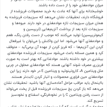
میزان موادمغذی خود را از دست داده باشند.
خوشبختانه برای آنها که عادت به خرید محصولات فریزشده از
فروشگاه دارند، تحقیقات نشان می‌دهد که سبزیجات فریزشده به
همان میزان سبزیجات تازه موادمغذی در خود دارند. میوه‌ها و
سبزیجات تازه بعد از برداشت آنزیم‌هایی (تریپسین و
کیموتریپسین) تولید می‌کنند که موجب از دست رفتن رنگ، طعم
و موادمغذی آنها می‌شود. اما این واکنش را می‌توان با غیرفعال
کردن این آنزیم‌ها – که فریز کردن از عهده آن برمی‌آید – متوقف
کرد و همین مسئله باعث می‌شود سبزیجات فریزشده موادمغذی
بیشتری در خود داشته باشند. موادغذایی که بهتر است به صورت
فریزری مصرف شوند آنهایی هستد که موادمغذی محلول در چربی
مثل ویتامین A، کاروتینوئید و ویتامین E در خود دارند زیرا این
موادمغذی حین فراوری محصولات و انبار کردن ثابت‌تر هستند.
بااینحال باید مراقب مراحل آماده‌سازی آنها باشید: تحقیقات نشان
می‌دهد که باز کردن یخ سبزیجات فریزشده قبل از پخت می‌تواند
از دست رفتن ویتامین C را در نخودفرنگی، اسفناج و نخودسبز
تسریع کند.
موضوع دیگر این است که آیا سبزیجات پخته‌شده ارزش غذایی