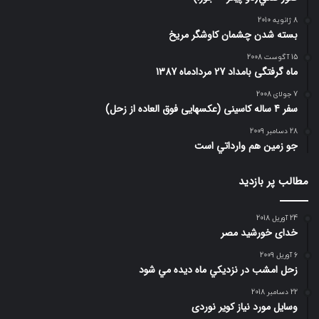
8 ژانویه 2010
بسته شدن چشمان کاوشگر مريخ
15 آگوست 2008
ماه گرفتگی بامداد 27 مردادماه 1387
7 جولای 2008
سفر 4 ساله کاسینی (عکسهایی فوق العاده از زحل)
28 دسامبر 2009
جو زمين هم وارداتي است
مطالب پر بازدید
24 آوریل 2018
خدای خورشید مصر
6 آوریل 2009
زحل امشب در نزديكي ماه ديده مي شود
22 دسامبر 2018
وسایل مورد نیاز کویر نوردی