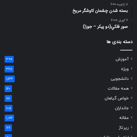
8 ژانویه 2010
بسته شدن چشمان کاوشگر مريخ
7 آوریل 2008
صور فلكي(دو پیکر – جوزا)
دسته بندی ها
آموزش
399
ویژه
328
دانشجویی
1,143
همه مقالات
120
خواص گیاهان
116
جانداران
105
مقاله
1,022
رپرتاژ
77