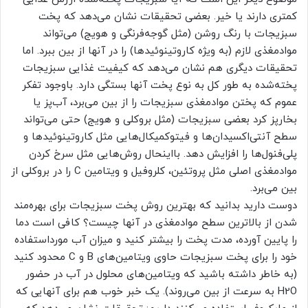
کمتری دارند یا خیر. بعضی تحقیقات نشان می‌دهد که پخت
سبزیجات با رنگ روشن (مثل گوجه‌فرنگی و هویج) می‌تواند
موادمغذی لازم (به ویژه کاروتینوئیدها) را در آنها از بین ببرد. اما
تحقیقات دیگری هم نشان می‌دهد که کیفیت غذایی سبزیجات
پخته‌شده به طور کل به نوع پخت‌ آنها بستگی دارد. باوجود تفکر
عموم که پختن موادمغذی سبزیجات را از بین می‌برد، آب‌پز یا
بخارپز کرد بعضی سبزیجات (مثل بروکلی و هویج) حتی می‌تواند
سطح آنتی‌اکسیدان‌ها و فیتوکمیکال‌هایی مثل کاروتینوئیدها و
پلی‌فنول‌ها را افزایش دهد. بااینحال روش‌هایی مثل سرخ کردن
موادمغذی اصلی مثل پروتئین، کلروفیل و ویتامین C را در بروکلی از
بین می‌برد.
دوست دارید بدانید که بهترین روش پخت سبزیجات برای بهره‌مند
شدن از بالاترین سطح موادمغذی در آنها چیست؟ کافی است دما
را پایین آورده، مدت پخت را بیشتر کنید و میزان آب مورداستفاده
خود را برای پخت سبزیجات حاوی ویتامین‌های B و C محدود کنید
(به خاطر داشته باشید که ویتامین‌های محلول در آب در حضور
H2O به سرعت از بین می‌روند). یک خبر خوب هم برای آنهایی که