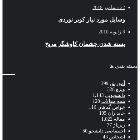
22 دسامبر 2018
وسایل مورد نیاز کویر نوردی
8 ژانویه 2010
بسته شدن چشمان کاوشگر مريخ
بندی ها
آموزش
399
ویژه
328
دانشجویی
1,143
همه مقالات
120
خواص گیاهان
116
جانداران
105
مقاله
1,022
رپرتاژ
77
اختصاصی دانشجو
50
اشخاص
43