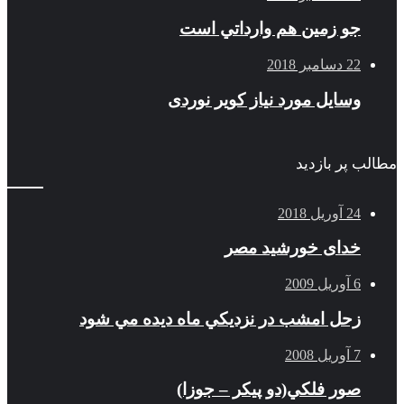
جو زمين هم وارداتي است
22 دسامبر 2018
وسایل مورد نیاز کویر نوردی
 پر بازدید
24 آوریل 2018
خدای خورشید مصر
6 آوریل 2009
زحل امشب در نزديكي ماه ديده مي شود
7 آوریل 2008
صور فلكي(دو پیکر – جوزا)