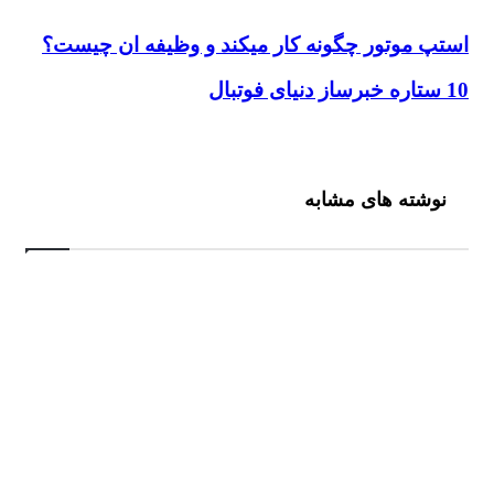
تپ
تپ موتور چگونه کار میکند و وظیفه ان چیست؟
ور
نه
وتبال
ره
ند
ساز
ای
یفه
بال
نوشته های مشابه
ست؟