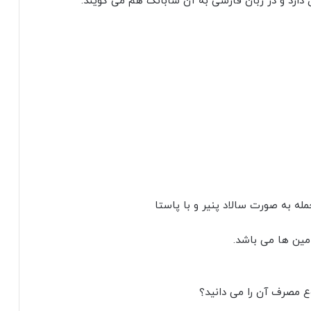
له به صورت سالاد پنیر و با پاستا
امین ها می باشد.
ع مصرف آن را می دانید؟
ناسند شبیه اسفناج است و بومی کشور استرالیا می باشد .
می شود. هر سبزیجاتی خواص درمانی خاص خودش را دارد اما
نیست.
است . کافی است بدانید این گیاه معجزه آساست و برای
فید است.
رم از خوردنش لذت ببرید.