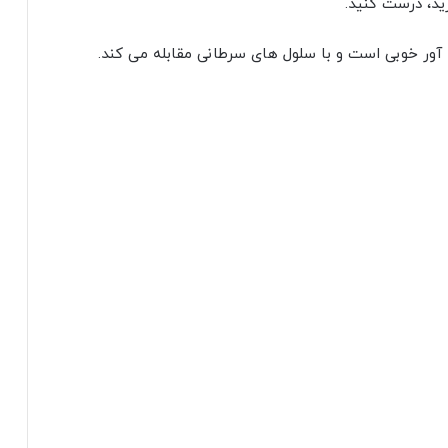
ید، درست کنید.
ور خوبی است و با سلول های سرطانی مقابله می کند.
لاد سبزیجات
یلی از دانشمندان ادعا دارند که مصرف سالاد سبزیجات و
ری برخوردار باشد منبع خوبی برای تقویت حافظه است.