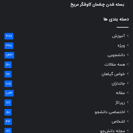
بسته شدن چشمان کاوشگر مريخ
دسته بندی ها
آموزش
399
ویژه
328
دانشجویی
1,143
همه مقالات
120
خواص گیاهان
116
جانداران
105
مقاله
1,022
رپرتاژ
77
اختصاصی دانشجو
50
اشخاص
43
مجله دانش‌جو
31