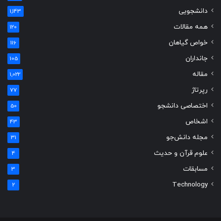
دانشجویی
1,143
همه مقالات
120
خواص گیاهان
116
جانداران
105
مقاله
1,022
رپرتاژ
77
اختصاصی دانشجو
50
اشخاص
43
مجله دانش‌جو
31
علوم قرآن و حدیث
4
مسابقات
3
Technology
2