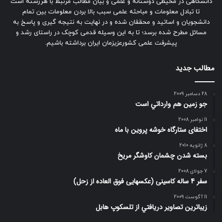
دانشگاهی در محیطی دوستانه و علمی و بیان مطالب مرتبط با هررشته است
تا تبادل معلومات و مباحثه علمی سبب بالا بردن معلومات بین تمام
دانشجویان و اساتید و محققان شده و در نهایت به نتیجه گیری و پاسخ به
مسائل مطرح شده برسد؛ تا به این وسیله قدمی کوچک در راستای رشد و
پیشرفت علمی کشورعزیزمان ایران برداشته باشیم.
مطالب جدید
28 دسامبر 2009
جو زمين هم وارداتي است
11 نوامبر 2008
اختفای ستارگاه خوشه پروین با ماه
8 ژانویه 2010
بسته شدن چشمان کاوشگر مريخ
7 جولای 2008
سفر 4 ساله کاسینی (عکسهایی فوق العاده از زحل)
11 آگوست 2009
زيباترين تصاوير دريافتي از تلسكوپ هابل