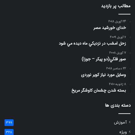
مطالب پر بازدید
24 آوریل 2018
خدای خورشید مصر
6 آوریل 2009
زحل امشب در نزديكي ماه ديده مي شود
7 آوریل 2008
صور فلكي(دو پیکر – جوزا)
22 دسامبر 2018
وسایل مورد نیاز کویر نوردی
8 ژانویه 2010
بسته شدن چشمان کاوشگر مريخ
دسته بندی ها
آموزش
399
ویژه
328