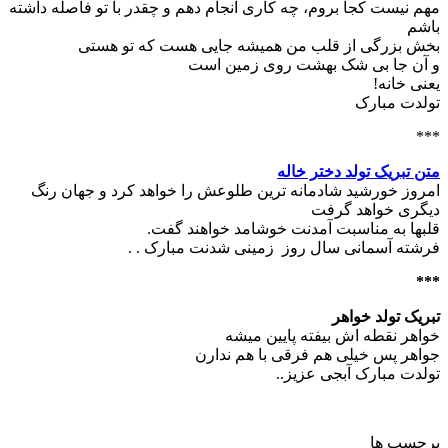
مهم نیست کجا بروم، چه کاری انجام دهم و چقدر با تو فاصله داشته
باشم
بخش بزرگی از قلب من همیشه جایی هست که تو هستی
و آن جا بی شک بهشت روی زمین است
یعنی خانه!
تولدت مبارک
***
متن تبریک تولد دختر خاله
امروز خورشید شادمانه‏ ترین طلوعش را خواهد کرد و جهان رنگ
دیگری خواهد گرفت
قلبها به مناسبت آمدنت خوشامد خواهند گفت.
فرشته آسمانی سال روز زمینی شدنت مبارک . .
***
تبریک تولد خواهر
ﺧﻮﺍﻫﺮ ﻧﻘﻄﻪ ﺍﺵ ﺑﯿﻔﺘﻪ ﭘﺎﯾﯿﻦ ﻣﯿﺸﻪ
ﺟﻮﺍﻫﺮ ﭘﺲ ﺧﯿﻠﯽ ﻫﻢ ﻓﺮﻗﯽ ﺑﺎ ﻫﻢ ﻧﺪﺍﺭﻥ
تولدت مبارک آبجی عزیز..
برچسب ها