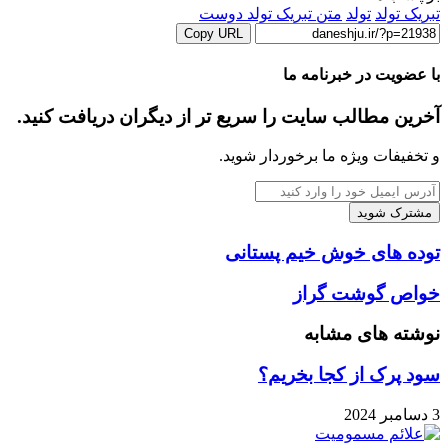
تبریک تولد
تولد
متن تبریک تولد دوست
Copy URL
با عضویت در خبرنامه ما
آخرین مطالب سایت را سریع تر از دیگران دریافت کنید.
و تخفیفات ویژه ما برخوردار شوید.
آدرس
ایمیل
خود
را
توده
توده های خوش خیم پستانی
وارد
های
کنید
خوش
خواص
خواص گوشت گراز
خیم
گوشت
پستانی
گراز
نوشته های مشابه
سود پرک از کجا بخریم؟
3 دسامبر 2024