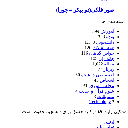
صور فلكي(دو پیکر – جوزا)
سته بندی ها
آموزش
399
ویژه
328
دانشجویی
1,143
همه مقالات
120
خواص گیاهان
116
جانداران
105
مقاله
1,022
رپرتاژ
77
اختصاصی دانشجو
50
اشخاص
43
مجله دانش‌جو
31
علوم قرآن و حدیث
4
مسابقات
3
Technology
2
ی رایت2026, کلیه حقوق برای دانشجو محفوظ است.
آرشیو
تماس با ما