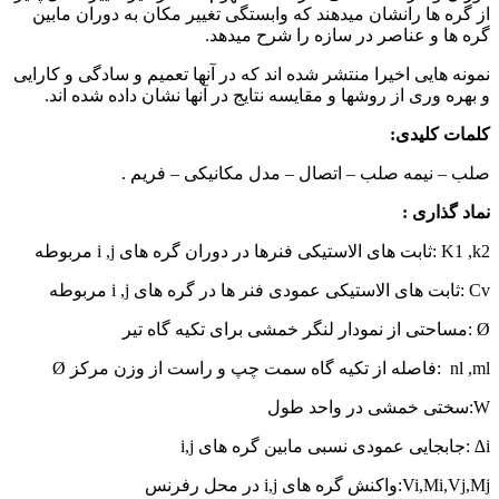
ز گره ها رانشان میدهند که وابستگی تغییر مکان به دوران مابین
ره ها و عناصر در سازه را شرح میدهد.
مونه هایی اخیرا منتشر شده اند که در آنها تعمیم و سادگی و کارایی
 بهره وری از روشها و مقایسه نتایج در آنها نشان داده شده اند.
لمات کلیدی:
لب – نیمه صلب – اتصال – مدل مکانیکی – فریم .
ماد گذاری :
:ثابت های الاستیکی فنرها در دوران گره های i ,j مربوطه
استیکی عمودی فنر ها در گره های i ,j مربوطه
لنگر خمشی برای تکیه گاه تیر
فاصله از تکیه گاه سمت چپ و راست از وزن مرکز Ø
مشی در واحد طول
Vi,Mi,Vj:واکنش گره های i,j در محل رفرنس