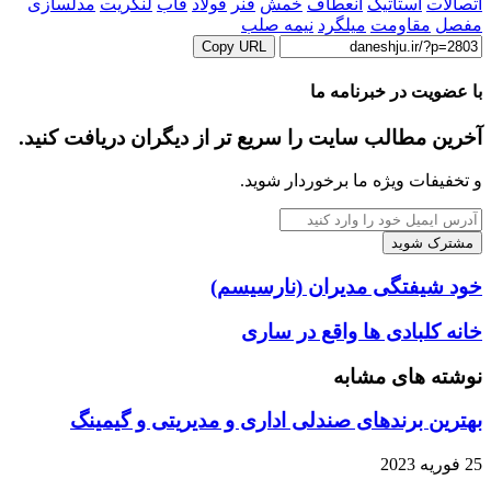
تصالات
استاتیک
انعطاف
خمش
فنر
فولاد
قاب
لنگریت
مدلسازی
فصل
مقاومت
میلگرد
نیمه صلب
Copy URL
ا عضویت در خبرنامه ما
خرین مطالب سایت را سریع تر از دیگران دریافت کنید.
 تخفیفات ویژه ما برخوردار شوید.
درس
یمیل
ود
ا
ود
ود شیفتگی مدیران (نارسیسم)
ارد
یفتگی
نید
دیران
انه
انه کلبادی ها واقع در ساری
نارسیسم)
لبادی
ا
وشته های مشابه
اقع
ر
هترین برندهای صندلی اداری و مدیریتی و گیمینگ
اری
ریه 2023