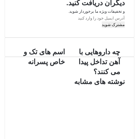
دیگران دریافت کنید.
و تخفیفات ویژه ما برخوردار شوید.
آدرس
ایمیل
خود
را
وارد
چه
اسم
کنید
چه داروهایی با
اسم های تک و
داروهایی
های
آهن تداخل پیدا
خاص پسرانه
با
تک
آهن
و
می کنند؟
تداخل
خاص
نوشته های مشابه
پیدا
پسرانه
می
کنند؟