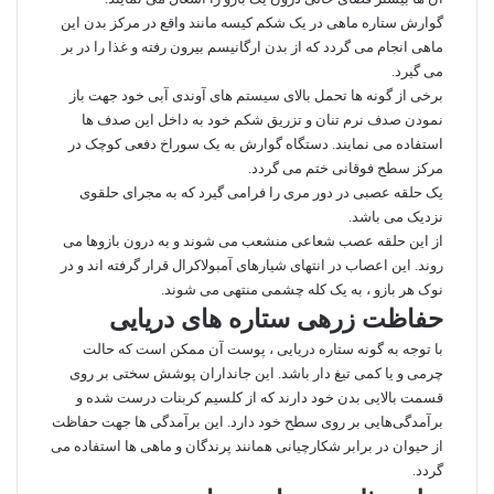
گوارش ستاره ماهی در یک شکم کیسه مانند واقع در مرکز بدن این
ماهی انجام می‌ گردد که از بدن ارگانیسم بیرون رفته و غذا را در بر
می ‌گیرد.
برخی از گونه‌ ها تحمل بالای سیستم ‌های آوندی آبی خود جهت باز
نمودن صدف نرم ‌تنان و تزریق شکم خود به داخل این صدف ها
استفاده می ‌‌نمایند. دستگاه گوارش به یک سوراخ دفعی کوچک در
مرکز سطح فوقانی ختم می ‌گردد.
یک حلقه عصبی در دور مری را فرامی ‌گیرد که به مجرای حلقوی
نزدیک می باشد.
از این حلقه عصب شعاعی منشعب می ‌شوند و به درون بازوها می
‌روند. این اعصاب در انتهای شیارهای آمبولاکرال قرار گرفته اند و در
نوک هر بازو ، به یک کله چشمی منتهی می ‌شوند.
حفاظت زرهی ستاره‌ های دریایی
با توجه به گونه‌ ستاره‌ دریایی ، پوست آن ممکن است که حالت
چرمی و یا کمی تیغ ‌دار باشد. این جانداران پوشش سختی بر روی
قسمت بالایی بدن خود دارند که از کلسیم کربنات درست ‌شده و
برآمدگی‌هایی بر روی سطح خود دارد. این برآمدگی‌ ها جهت حفاظت
از حیوان در برابر شکارچیانی همانند پرندگان و ماهی ‌ها استفاده می
گردد.