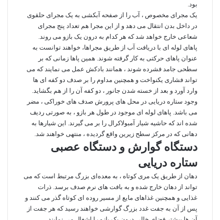
بود.
یک مجرای مخصوص ، آب را از صفحه آبکشی به یک مجرای حلقوی
در داخل بدن انتقال می دهد و از این مجرا هم تعداد پنج مجرای
شعاعی خارج خواهد شد که هر کدام به درون یک بازو می ‌روند.
پاهای لوله ‌ای با دریافت آب از طریق مجراها، خواهند توانست به
عنوان پاهای حرکتی به کار گرفته شوند. همین پاها زمانی که بر
سطحی جامد فشرده شوند ، همانند بادکش عمل می‌ نمایند که می
‌تواند فشاری یکنواخت و همچنین مداوم را بر صدف دو کفه ‌ای ها
وارد آورد و بعد از خسته شدن جانور ، دو کفه آن را از هم بگشاید.
وجود ستاره دریایی در محل های پرورش صدف های خوراکی ، مضر
می باشد. پاهای لوله ‌ای موجود در طول هر بازو ، به صورتی ردیف
شده ‌اند که حاشیه شیار آمبولاکرال را بر می گیرند. این شیارها به
دهانی که در مرکز سطح زیرین واقع گردیده ، منتهی خواهند شد.
دستگاه گوارش و دستگاه عصبی
ستاره دریایی
دهان از طریق یک مری کوتاه ، به معده‌ای بزرگ مرتبط است که می
‌تواند از دهان خارج شده و به بافت های نرم صدف برسد. ذرات
غذایی و همچنین غذاهای مایع از مسیر روده ‌ای کوتاه گذر می کنند و
پس از آن به جفت غدد بزرگ گوارشی خواهند رسید که هر جفت از
آن ها بیشتر فضای خالی درون یک بازو را اشغال می نمایند.