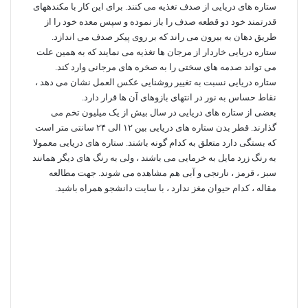
ستاره‏ های دریایی از صدف تغذیه می کنند. برای این کار با مکنده‏های
قدرتمند خود دو قطعه صدف را باز نموده و سپس معده خود را از
طریق دهان به بیرون می ‏راند که بر روی پیکر صدف می ‏اندازد.
ستاره‏ دریایی خاردار از مرجان‏ ها تغذیه می ‏نمایند که به همین علت
می ‏تواند صدمه‏ های سختی را به صخره‏ های مرجانی وارد کند.
ستاره‏ دریایی نسبت به تغییر روشنایی عکس ‏العمل نشان می ‏دهد ،
نقاط حساس به نور در انتهای بازوهای آن ها قرار دارد.
بعضی از ستاره‏ های دریایی در سال بیش از یک میلیون تخم می
‏گذارند. قطر بدن ستاره های دریایی بین ۱۲ الی ۲۴ سانتی متر است
که بستگی دارد متعلق به کدام گونه باشند. ستاره های دریایی معمولا
به رنگ زرد مایل به خرمایی می باشند ، ولی به رنگ های دیگر همانند
سبز ، قرمز ، نارنجی و آبی هم مشاهده می شوند. جهت مطالعه
مقاله ،
کدام حیوان مغز ندارد
، با سایت دانشجو همراه باشید.