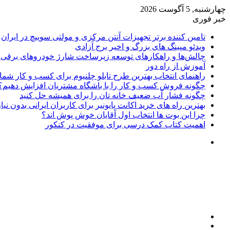
چهارشنبه, 5 آگوست 2026
خبر فوری
تامین کننده برتر تجهیزات آنتن مرکزی و مولتی سوییچ در ایران
ویدئو مپینگ های بزرگ و اخیر برج آزادی
چالش‌ها و راهکارهای توسعه زیرساخت شارژ خودروهای برقی د
آموزش از راه دور
راهنمای انتخاب بهترین طرح تابلو چلنیوم برای کسب و کار شما
چگونه فروش کسب و کار را با باشگاه مشتریان افزایش دهیم؟
چگونه فشار آب ضعیف خانه تان را برای همیشه حل کنید
بهترین راه های خرید اکانت پایونیر برای کاربران ایرانی بدون نی
چرا این بوت ها انتخاب اول آقایان خوش پوش اند؟
اهمیت کتاب کمک درسی برای موفقیت در کنکور
تغییر
پوسته
منو
جستجو