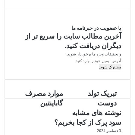
با عضویت در خبرنامه ما
آخرین مطالب سایت را سریع تر از
دیگران دریافت کنید.
و تخفیفات ویژه ما برخوردار شوید.
آدرس
ایمیل
خود
را
وارد
تبریک
موارد
کنید
تبریک تولد
موارد مصرف
تولد
مصرف
دوست
گاباپنتین
دوست
گاباپنتین
نوشته های مشابه
سود پرک از کجا بخریم؟
3 دسامبر 2024