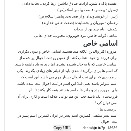
عقیده پاک داشتن، ارادت صادق داشتن، رها کردن، نجات دادن.
رَسول : پیغمبر، قاصد، پیامبر اسلام(ص)
زُبیر : از خویشاوندان و از صحابه‌ی پیامبر اسلام(ص)
رحمان : مهربان و بخشاینده (صفت خاص خداوند)
سَدیف : نام چند تن از صحابه
شاهد : گواه، حاضر، مرد خوبروی؛ محبوب، خدای تعالی
اسامی خاص
امروزه اکثر والدین علاقه مند هستند اسامی خاص و بدون تکراری
برای فرزندان خود انتخاب کنند. از همین رو ثبت احوال پر شده از
اسامی خاصی که تا به حال شنیده نشده. اما باید به یاد داشته باشید
که اسم ها برای برگزیده شدن باید از فیلتر های زیادی بگذرند. یکی
از مواردی که برای ثبت احوال بسیار مهم می باشد این است که
اسم متواتر باشد یعنی قبلا این اسم در ثبت احوال ثبت شده باشد.
ولی امروزه پدر و مادر ها حاضر هستند همه کار بکنند تا نام
فرزندشان تک باشد خب این هم نوعی علاقه است و کاری برای آن
نمی توان کرد!
برچسب ها
اسم پسر مذهبی
کمترین اسم پسر در ایران
کمترین اسم پسر در
ثبت احوال
Copy URL