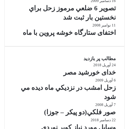
16 دسامبر 2009
تصوير 6 ضلعي مرموز زحل براي
نخستين بار ثبت شد
11 نوامبر 2008
اختفای ستارگاه خوشه پروین با ماه
مطالب پر بازدید
24 آوریل 2018
خدای خورشید مصر
6 آوریل 2009
زحل امشب در نزديكي ماه ديده مي
شود
7 آوریل 2008
صور فلكي(دو پیکر – جوزا)
22 دسامبر 2018
وسایل مورد نیاز کویر نوردی