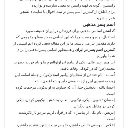
رامسین : گونه ‌ی کهنه رامتین به معنی سازنده و نوازنده
برای اطلاع از
کمترین اسم پسر در ثبت احوال
با سایت دانشجو
همراه شوید.
اسم پسر مذهبی
گذاشتن اسامی مذهبی برای فرزندان در ایران همیشه مورد
استقبال بوده و هست، چرا که این اسامی به جز معنا و مفهومی که
دارند مقدس نیز می باشند. ما در این مقاله سعی کرده ایم لیستی از
کمترین اسم پسر در ایران
و همینطور اسامی پسر مذهبی را برای
شما بیاوریم.
اِبراهیم : پدر عالی، یکی از پیامبران اولوالعزم ما و نام فرزند حضرت
محمد (ص) که در کودکی وفات یافت.
اُسامه : نام چند تن از صحابیان پیامبر اسلام(ص) از جمله اسامه ابن
زید، به تعبیری این واژه به معنی دلیر و شجاع می باشد.
اِحسان‌الله : بخشش خدا، آن که خداوند به او نیکویی مرحمت کرده
است.
اِحسان : خوبی، نیکی، نیکویی، انعام، بخشش، نیکویی کردن، نیکی
کردن در مقابل بدی دیگران.
اِدریس : نام یکی از پیامبران که در قرآن کریم نیز دو بار ذکرشده
است.
اِخلاص : دوستی خالص داشتن، خلوص نیت داشتن، عقیده داشتن،