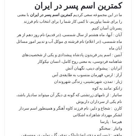
کمترین اسم پسر در ایران
ما در این مجموعه سعی کردیم
کمترین اسم پسر در ایران
با معنی
را برای شما بیاوریم، تا کمی کار شما را برای انتخاب نام فرزند
پسرتان آسان کنیم.
آبان : آبها، ماه هشتم از سال شمسی، (در قدیم) نام روز دهم از هر
ماه شمسی، (در اعلام) نام فرشته ی موکل آب و تدبیر امور مسائل
آبان ماه
آبتین : اسم پدر فریدون پادشاه پیشدادی و یکی از شخصیت‌های
شاهنامه فردوسی، به معنی روح کامل، انسان نیکوکار
آترابان : پیشوای دینی، نگهبان آتش
آراز : ارس، قهرمان منسوب به طایفه‌ی آس
ژیار : تمدن، شهرنشینی، زندگی شهروندان
زانکو :مانند به کوه
ساتیار : از نامهای زرتشتی که گونه ی دیگر آن میتواند سادیار باشد،
نام یکی از سرداران داریوش
کارن : شجاع و دلیر، نام فرزند کاوه آهنگر و همینطور اسم سردار
لشکر مهرداد شاهزاده اشکانی
هیرسا : پارسا
واتیار : سخنگو
ماهور : (پسرانه و دخترانه) تابناک، نوعی گل، نوایی در موسیقی