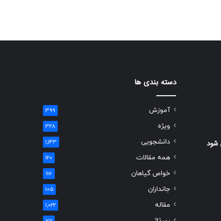
دسته بندی ها
آموزش
399
ویژه
328
دانشجویی
 شود
1,143
همه مقالات
120
خواص گیاهان
116
جانداران
105
مقاله
1,022
رپرتاژ