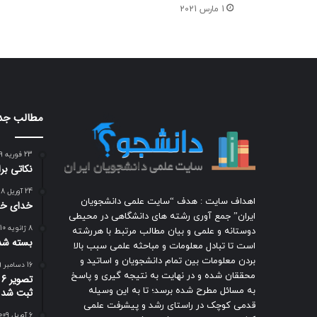
1 مارس 2021
مطالب جد
23 فوریه 2009
نکاتی ب
24 آوریل 2018
اهداف سایت : هدف “سایت علمی دانشجویان
خدای خو
ایران” جمع آوری رشته های دانشگاهی در محیطی
8 ژانویه 2010
دوستانه و علمی و بیان مطالب مرتبط با هررشته
بسته شد
است تا تبادل معلومات و مباحثه علمی سبب بالا
بردن معلومات بین تمام دانشجویان و اساتید و
16 دسامبر 2009
محققان شده و در نهایت به نتیجه گیری و پاسخ
ت
به مسائل مطرح شده برسد؛ تا به این وسیله
ثبت شد
قدمی کوچک در راستای رشد و پیشرفت علمی
6 آوریل 2009