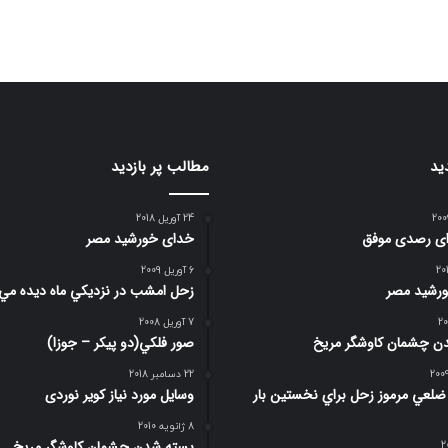
ید
مطالب پر بازدید
24 آوریل 2018
رای رصدی موفق
خدای خورشید مصر
6 آوریل 2009
رشید مصر
زحل امشب در نزديكي ماه ديده مي
7 آوریل 2008
ن چشمان کاوشگر مريخ
صور فلكي(دو پیکر – جوزا)
22 دسامبر 2018
صوير 6 ضلعي مرموز زحل براي نخستين بار
وسایل مورد نیاز کویر نوردی
8 ژانویه 2010
بسته شدن چشمان کاوشگر مريخ