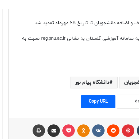
انشجویان تا تاریخ ۲۵ مهرماه تمدید شد
.
 به سامانه آموزشی گلستان به نشانی
reg.pnu.ac.ir
نسبت به
شجویان
دانشگاه پیام نور
Copy URL
‫تامبلر
‫پین‌ترست
‫رددیت
‫VKontakte
پاکت
‫Odnoklassniki
اشتراک با ایمیل
چاپ