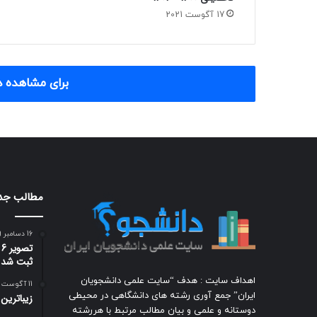
17 آگوست 2021
برای مشاهده د
مطالب جد
16 دسامبر 2009
ت
ثبت شد
اهداف سایت : هدف “سایت علمی دانشجویان
11 آگوست 2009
ایران” جمع آوری رشته های دانشگاهی در محیطی
زيباترين
دوستانه و علمی و بیان مطالب مرتبط با هررشته