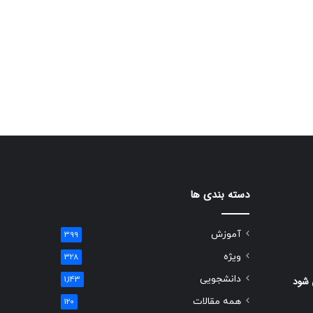
دسته بندی ها
آموزش
399
ویژه
328
دانشجویی
 شود
1,143
همه مقالات
120