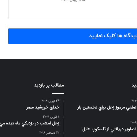
8 ژوئن 2021
یدگاه ها کلیک نمایید
ید
مطالب پر بازدید
24 آوریل 2018
صوير 6 ضلعي مرموز زحل براي نخستين بار
خدای خورشید مصر
6 آوریل 2009
زحل امشب در نزديكي ماه ديده مي
 تصاوير دريافتي از تلسكوپ هابل
22 دسامبر 2018