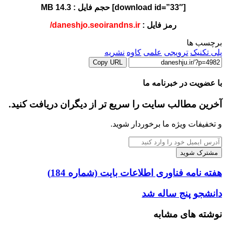
[download id=”33″] حجم فایل : 14.3 MB
رمز فایل :
daneshjo.seoirandns.ir/
برچسب ها
پلی تکنیک
ترویجی
علمی
کاوه
نشریه
Copy URL
با عضویت در خبرنامه ما
آخرین مطالب سایت را سریع تر از دیگران دریافت کنید.
و تخفیفات ویژه ما برخوردار شوید.
آدرس
ایمیل
خود
را
هفته
هفته نامه فناوری اطلاعات بایت (شماره 184)
وارد
نامه
کنید
فناوری
دانشجو
دانشجو پنج ساله شد
اطلاعات
پنج
بایت
ساله
نوشته های مشابه
(شماره
شد