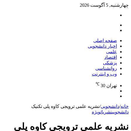
چهارشنبه, 5 آگوست 2026
تغییر
پوسته
منو
جستجو
برای
صفحه اصلی
اخبار دانشجویی
علمی
اقتصاد
پزشکی
روانشناسی
وب و اینترنت
℃
تهران
30
تغییر
جستجو
پوسته
برای
خانه
/
دانشجویی
/
نشریه علمی ترویجی کاوه پلی تکنیک
دانشجویی
نشریات
ویژه
نشریه علمی ترویجی کاوه پلی