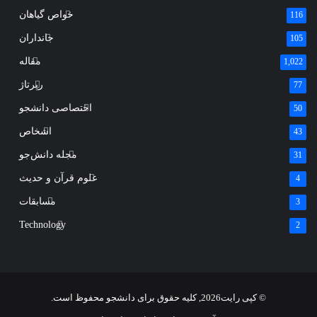
خواص گیاهان
116
جانداران
105
مقاله
1,022
رپرتاژ
77
اختصاصی دانشجو
50
اشخاص
43
مجله دانش‌جو
31
علوم قرآن و حدیث
4
مسابقات
3
Technology
2
© کپی رایت2026, کلیه حقوق برای دانشجو محفوظ است.