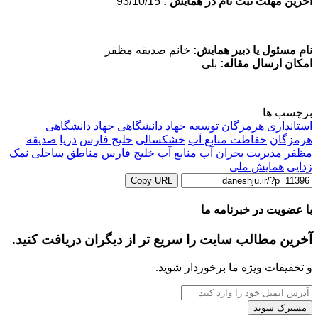
آخرین مهلت ثبت نام در همایش :
93/10/15
نام مسئول یا دبیر همایش:
خانم صدیقه مظفر
امکان ارسال مقاله:
بلی
برچسب ها
استانداری هرمزگان
توسعه
جهاد دانشگاهی
جهاد دانشگاهی
هرمزگان
حفاظت منابع آب
خشکسالی
خلیج فارس
دریا
صدیقه
مظفر
مدیریت بحران آب
منابع آب خلیج فارس
مناطق ساحلی
نمک
زدایی
همایش ملی
Copy URL
با عضویت در خبرنامه ما
آخرین مطالب سایت را سریع تر از دیگران دریافت کنید.
و تخفیفات ویژه ما برخوردار شوید.
آدرس
ایمیل