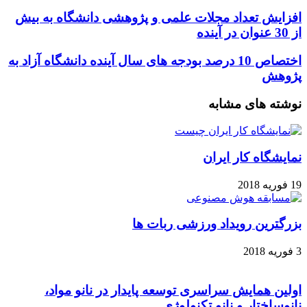
خود
را
افزایش
افزایش تعداد مجلات علمی و پژوهشی دانشگاه به بیش
وارد
تعداد
از 30 عنوان در آینده
کنید
مجلات
علمی
اختصاص
اختصاص 10 درصد بودجه های سال آینده دانشگاه آزاد به
و
10
پژوهش
پژوهشی
درصد
دانشگاه
بودجه
نوشته های مشابه
به
های
بیش
سال
از
آینده
30
دانشگاه
نمایشگاه کار ایران
عنوان
آزاد
در
به
19 فوریه 2018
آینده
پژوهش
بزرگترین رویداد ورزشی ربات ها
3 فوریه 2018
اولین همایش سراسری توسعه پایدار در نانو مواد،
نانوساختار و نانو تکنولوژی