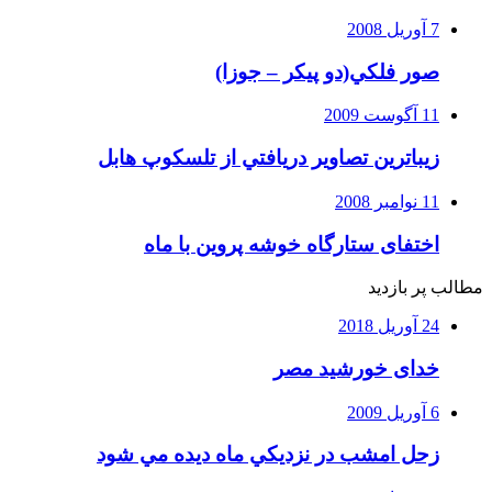
7 آوریل 2008
صور فلكي(دو پیکر – جوزا)
11 آگوست 2009
زيباترين تصاوير دريافتي از تلسكوپ هابل
11 نوامبر 2008
اختفای ستارگاه خوشه پروین با ماه
مطالب پر بازدید
24 آوریل 2018
خدای خورشید مصر
6 آوریل 2009
زحل امشب در نزديكي ماه ديده مي شود