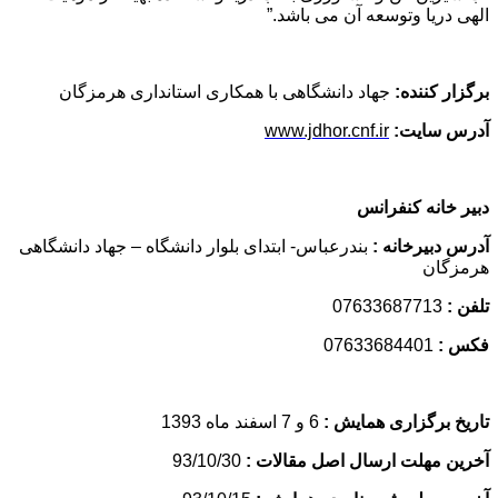
الهی دریا وتوسعه آن می باشد.”
برگزار کننده:
جهاد دانشگاهی با همکاری استانداری هرمزگان
آدرس سایت:
www.jdhor.cnf.ir
دبیر خانه کنفرانس
آدرس دبیرخانه :
بندرعباس- ابتدای بلوار دانشگاه – جهاد دانشگاهی
هرمزگان
تلفن :
07633687713
فکس :
07633684401
تاریخ برگزاری همایش :
6 و 7 اسفند ماه 1393
آخرین مهلت ارسال اصل مقالات :
93/10/30