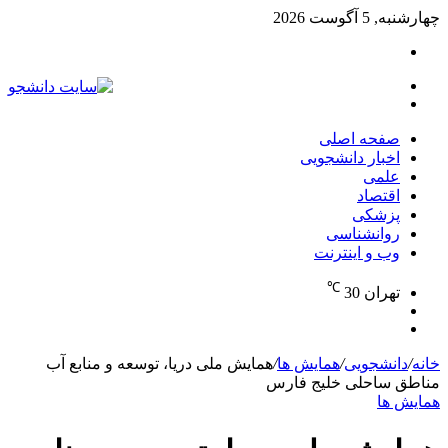
چهارشنبه, 5 آگوست 2026
تغییر
پوسته
منو
جستجو
برای
صفحه اصلی
اخبار دانشجویی
علمی
اقتصاد
پزشکی
روانشناسی
وب و اینترنت
℃
تهران
30
تغییر
جستجو
پوسته
برای
خانه
/
دانشجویی
/
همایش ها
/
همایش ملی دریا، توسعه و منابع آب
مناطق ساحلی خلیج فارس
همایش ها