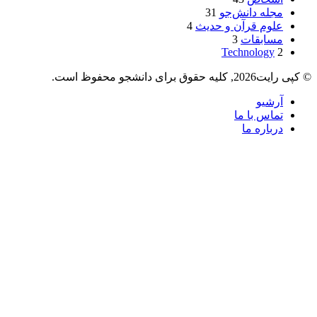
مجله دانش‌جو
31
علوم قرآن و حدیث
4
مسابقات
3
Technology
2
© کپی رایت2026, کلیه حقوق برای دانشجو محفوظ است.
آرشیو
تماس با ما
درباره ما
X
وایبر
فیس
دکمه
واتس
تلگرام
آپ
بوک
بازگشت
به
بالا