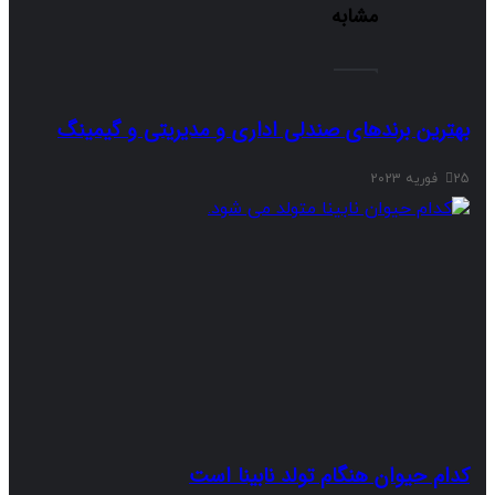
عتی
دانشگاهیان
مشابه
یف
از
سفر
عتبات
ترین برندهای صندلی اداری و مدیریتی و گیمینگ
م حیوان هنگام تولد نابینا است