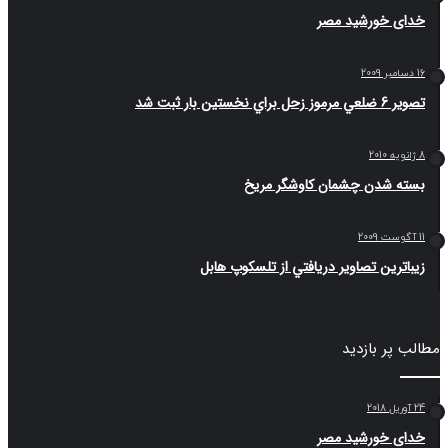
ی خورشید مصر
حل براي نخستين بار ثبت شد
ه شدن چشمان کاوشگر مريخ
اترين تصاوير دريافتي از تلسكوپ هابل
 پر بازدید
ی خورشید مصر