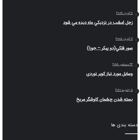
 امشب در نزديكي ماه ديده مي شود
 فلكي(دو پیکر – جوزا)
یل مورد نیاز کویر نوردی
ه شدن چشمان کاوشگر مريخ
بندی ها