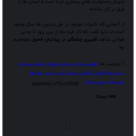
ذیرش مسئولیت های بیشتری کرده است و انسان ها را
رق در کار ساخته.
ز آنجایی که تاثیرات موجود در طی میلیون ها سال بوجود
مده اند باید گفت که اگر فردا ماه از بین برود تا مدتی
ولانی شاهد
تغییری چشمگیر در پیدایش فصول
نخواهیم
ود.
برچسب ها
اهمیت ماه
پیدایش فصول
حرکت سیارات
یاره ها
قانون گرانشی نیوتن
کره ی زمین
مدارها
بود ماه
نیروی جاذبه
Copy URL