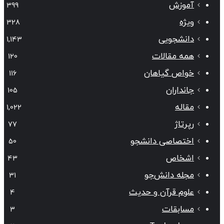
آموزش
399
ویژه
328
دانشجویی
1,143
همه مقالات
120
خواص گیاهان
116
جانداران
105
مقاله
1,022
رپرتاژ
77
اختصاصی دانشجو
50
اشخاص
43
مجله دانش‌جو
31
علوم قرآن و حدیث
4
مسابقات
3