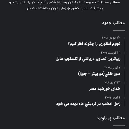
مسائل مطرح شده برسد؛ تا به این وسیله قدمی کوچک در راستای رشد و
پیشرفت علمی کشورعزیزمان ایران برداشته باشیم.
مطالب جدید
30 جولای 2008
نجوم آماتوری را چگونه آغاز کنیم؟
11 آگوست 2009
زيباترين تصاوير دريافتي از تلسكوپ هابل
7 آوریل 2008
صور فلكي(دو پیکر – جوزا)
24 آوریل 2018
خدای خورشید مصر
6 آوریل 2009
زحل امشب در نزديكي ماه ديده مي شود
مطالب پر بازدید