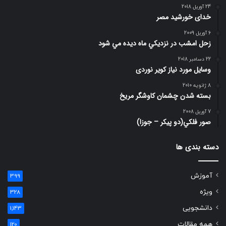
24 آوریل 2018
خدای خورشید مصر
6 آوریل 2009
زحل امشب در نزديكي ماه ديده مي شود
22 دسامبر 2018
وسایل مورد نیاز کویر نوردی
8 ژانویه 2010
بسته شدن چشمان کاوشگر مريخ
7 آوریل 2008
صور فلكي(دو پیکر – جوزا)
دسته بندی ها
آموزش
399
ویژه
328
دانشجویی
1,143
همه مقالات
120