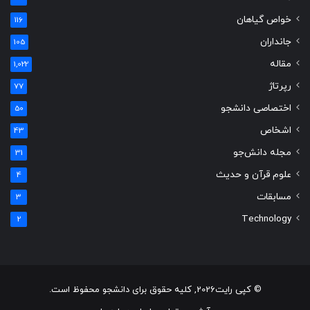
خواص گیاهان
116
جانداران
105
مقاله
1,022
رپرتاژ
77
اختصاصی دانشجو
50
اشخاص
43
مجله دانش‌جو
31
علوم قرآن و حدیث
4
مسابقات
3
Technology
2
© کپی رایت2026, کلیه حقوق برای دانشجو محفوظ است.