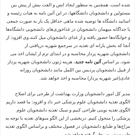
شده است. همچنین به منظور ایجاد انس و الفت بیش از پیش بین
مسئولین و دانشجویان دانشگاهها، در این آئین نامه به هیات رئیسه و
اساتید دانشگاه ها توصیه شده ماهی حداقل یک بار به صورت جمعی
یا جداگانه میهمان دانشجویان در غذاخوری‌های دانشجویی دانشگاه‌ها
و خوابگاه‌ها حضور یافته و از غذای دانشجویان میل کنند.وی افزود: از
آنجا که بخش یارانه ای تغذیه در سرجمع شهریه دریافتی از
دانشجویان شهریه پرداز محاسبه و در ابتدای ترم از ایشان اخذ می
شود، بر اساس
آئین نامه جدید
، هزینه ژتون دانشجویان شهریه پرداز
از قبیل دانشجویان پردیس بین اللمل مانند دانشجویان روزانه
عادی(غیر شهریه پرداز) محاسبه و اخذ خواهد شد.
مدیر کل امور دانشجویان وزارت بهداشت از طرحی برای اصلاح
الگوی تغذیه دانشجویان علوم پزشکی خبر داد و افزود: ما قصد داریم
الگوی تغذیه نوینی طراحی کنیم و سبک تغذیه دانشجویان علوم
پزشکی را متحول کنیم. دربخشی از این الگو منوهای تغذیه با توجه به
مزاج‌ها و طبایع دانشجویان در فصول مختلف و براساس الگوی تغذیه
طب سنتی در نظر گرفته خواهد شد.