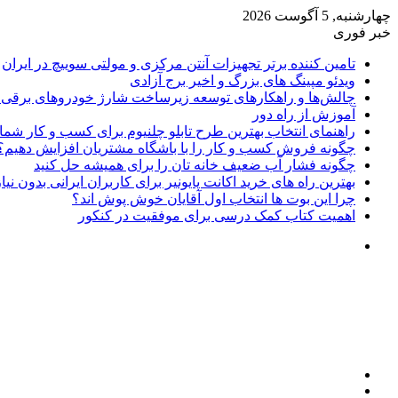
چهارشنبه, 5 آگوست 2026
خبر فوری
تامین کننده برتر تجهیزات آنتن مرکزی و مولتی سوییچ در ایران
ویدئو مپینگ های بزرگ و اخیر برج آزادی
چالش‌ها و راهکارهای توسعه زیرساخت شارژ خودروهای برقی د
آموزش از راه دور
راهنمای انتخاب بهترین طرح تابلو چلنیوم برای کسب و کار شما
چگونه فروش کسب و کار را با باشگاه مشتریان افزایش دهیم؟
چگونه فشار آب ضعیف خانه تان را برای همیشه حل کنید
بهترین راه های خرید اکانت پایونیر برای کاربران ایرانی بدون نی
چرا این بوت ها انتخاب اول آقایان خوش پوش اند؟
اهمیت کتاب کمک درسی برای موفقیت در کنکور
تغییر
پوسته
منو
جستجو