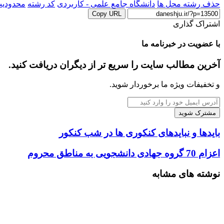
حذف رشته محل ها
دانشگاه جامع علمی - کاربردی
کد رشته
محدودی
Copy URL
اشتراک گذاری
‫Odnoklassniki
‫VKontakte
X
چاپ
فیس
پاکت
‫تامبلر
‫رددیت
لینکدین
اشتراک
‫پین‌ترست
با
بوک
با عضویت در خبرنامه ما
ایمیل
آخرین مطالب سایت را سریع تر از دیگران دریافت کنید.
و تخفیفات ویژه ما برخوردار شوید.
آدرس
ایمیل
خود
را
بایدها
بایدها و نبایدهای کنکوری ها در شب کنکور
وارد
و
کنید
نبایدهای
اعزام
اعزام 70 گروه جهادی دانشجویی به مناطق محروم
کنکوری
70
ها
گروه
نوشته های مشابه
در
جهادی
شب
دانشجویی
کنکور
به
مناطق
محروم