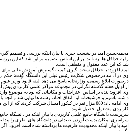
محمدحسین امید در نشست خبری با بیان اینکه بررسی و تصمیم گیری
را به حداقل ها برسانند، بر این اساس، تصمیم بر این شد که این برر
شد که این عدد معقول و منطقی است.
امید افزود: با حداقل سخت گیری کمیته گسترش آموزش عالی برای مهر ماه چیزی حدود 800 هزار نفر ظرفیت در رشته های مختلف برای تحصی
وی در ادامه درخصوص شکایت رئیس قبلی این دانشگاه گفت: حکم دیوا
درصورت ابلاغ رسمی، وزارتخانه پاسخ می دهد البته قانوناً وزیر علوم 
از اوایل هفته گذشته نگرانی در مجموعه مراکز علمی کاربردی پیش 
وی افزود: بنده بر اساس اعتراضات و مکاتباتی که بود به موضوع وار
داشته باشیم و خوشبختانه این اتفاق افتاد، رشته ها نهایی شد و آنچه
وی ادامه داد: 880 هزار نفر در کنکور امسال شرکت کردن
کاربردی مشغول تحصیل شوند.
سرپرست دانشگاه جامع علمی کاربردی با بیان اینکه در دانشگاه جامع
سراسری امکان بدست آوردن صندلی در دانشگاه های نظری را پیدا نم
امید با بیان اینکه محدودیت ظرفیت ها برداشته شده است افزود: اگر م
بگیرد.