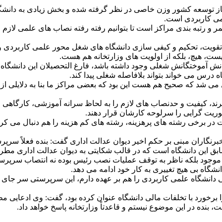
از توسعه کشور وزن خاصی در نظر گرفته شده و بخش زیادی به دانشگا
می کاربردی است.
و رتبه بندی مراکز است تا بتوانیم رفته رفته نصاب های علمی لازم را
قویت، تحکیم و کیفی سازی دانشگاه های شغل محور علمی کاربردی و 
یست، هیچ، بلکه از اولویت های وزارتخانه هم هست.
نش آموختگانش شغلی وجود داشته باشد، فارغ التحصیلان این دانشگاه قرا
 درس می خواند بتواند بلافاصله شغلی پیدا کند.
می شد که صحیح هم هست این بود که بعضی مراکز ما بنا به دلایلی از م
رند، کیفیت و حدنصاب های لازم را به لحاظ سرانه آموزشی، کارگاهی ر
وریت گرایی را سرلوحه کارشان قرار دهند.
یت در برخی رشته های پرهزینه، رشته های کم هزینه را هم دنبال می کرد
نگاران مبنی بر حکم اخیر دیوان عدالت اداری گفت: بنده فعلاً سرپ
ابق این دانشگاه است که در قالب شکایتی به دیوان عدالت اداری مط
یت موجود بلکه ناظر به توقف عملیات نصب رئیس بوده نه انتصاب سرپرست؛
شگاه بی هیچ تغییری به کار خود ادامه می دهد.
 دانشگاه علمی کاربردی را هم بر عهده دارم، این سرپرستی سر جای
را برخورد با تخلفات مالی دانشگاه عنوان کرده بود، گفت: وی ادعایی م
بنده در این موضوع نیستم و قاعدتاً وزارتخانه پاسخ خواهد داد.