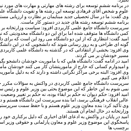
در برنامه ششم توسعه برای رشته های مهارتی و مهارت های مورد نی
علوم و شخص آقای فرهادی توسعه این رشته ها و تقویت دانشگاه عل
وی گفت: ما در سال تحصیلی جدید مبنایمان بر نظارت و ارزیابی مستمر 
برنامه ششم توسعه رشته های جدید در دستور کار ماست.
سرپرست دانشگاه جامع علمی کاربردی افزود: سیاست وزارتخانه بر ت
کمی دانشگاه ها متوقف شده اما برای این دو دانشگاه محدودیتی که ن
امید گفت: انتظاری که از این دو دانشگاه می رود این است که برای دا
گونه ای طراحی و به روز رسانی شوند که دانشجویی که در این دانشگاه
وی افزود: بخشی از انتقاداتی که در گذشته به دانشگاه علمی کاربردی 
مسیر خودشان بر می گردند.
امید در ادامه گفت: دانشگاه هایی که با مأموریت خودشان دانشجو بگی
و امیدوارم کسانی که خارج از مأموریتشان کار می کنند خودشان مأم
وی افزود: البته برخی مراکز نگرانی داشته و دارند که به دلیل مأمور
اعلام می کنیم.
سرپرست دانشگاه جامع علمی کاربردی در واکنش به سؤالات مکرر خبر
نمی شوم به این خاطر که این موضوع بحثی بین وزیر علوم و رئیس س
امید افزود: حکم دیوان نه حکم بر ابقاء بوده، نه حکم بر تغییر وضع
عالی انقلاب فرهنگی برسد، اما بنده سرپرست این دانشگاه هستم و دان
وی تأکید کرد: بنده معاون وزیر علوم هستم و با حفظ سمت سرپرستی
وزارتخانه در حال انجام آن هستند.
امید در پایان در واکنش به ادعای اقای اخباری که دلیل برکناری خود 
پاسخگوی این موضوع وزیر علوم و معاون پارلمانی و حقوقی وزیر است، 
برچسب ها