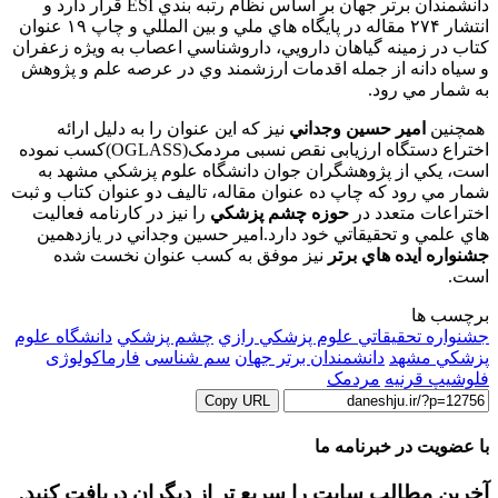
دانشمندان برتر جهان بر اساس نظام رتبه بندي
ESI
قرار دارد و
انتشار ۲۷۴ مقاله در پايگاه هاي ملي و بين المللي و چاپ ۱۹ عنوان
کتاب در زمينه گياهان دارويي، داروشناسي اعصاب به ويژه زعفران
و سياه دانه از جمله اقدمات ارزشمند وي در عرصه علم و پژوهش
به شمار مي رود.
همچنین
امير حسين وجداني
نيز که اين عنوان را به دليل ارائه
اختراع دستگاه ارزیابی نقص نسبی مردمک(
OGLASS
)کسب نموده
است، يکي از پژوهشگران جوان دانشگاه علوم پزشکي مشهد به
شمار مي رود که چاپ ده عنوان مقاله، تاليف دو عنوان کتاب و ثبت
اختراعات متعدد در
حوزه چشم پزشکي
را نيز در کارنامه فعاليت
هاي علمي و تحقيقاتي خود دارد.امير حسين وجداني در يازدهمين
جشنواره ايده هاي برتر
نيز موفق به کسب عنوان نخست شده
است.
برچسب ها
جشنواره تحقيقاتي علوم پزشکي رازي
چشم پزشکي
دانشگاه علوم
پزشکي مشهد
دانشمندان برتر جهان
سم شناسی
فارماکولوژی
فلوشيپ قرنيه
مردمک
Copy URL
با عضویت در خبرنامه ما
آخرین مطالب سایت را سریع تر از دیگران دریافت کنید.