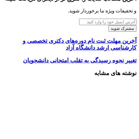
و تخفیفات ویژه ما برخوردار شوید.
آدرس
ایمیل
خود
را
آخرین
آخرین مهلت ثبت نام دوره‌های دکتری تخصصی و
وارد
مهلت
کارشناسی ارشد دانشگاه آزاد
کنید
ثبت
نام
تغییر
تغییر نحوه رسیدگی به تقلب امتحانی دانشجویان
دوره‌های
نحوه
دکتری
رسیدگی
نوشته های مشابه
تخصصی
به
و
تقلب
کارشناسی
امتحانی
ارشد
دانشجویان
دانشگاه
آزاد