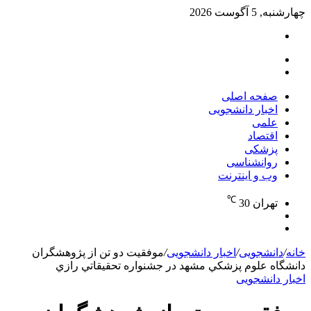
چهارشنبه, 5 آگوست 2026
تغییر
پوسته
منو
جستجو
برای
صفحه اصلی
اخبار دانشجویی
علمی
اقتصاد
پزشکی
روانشناسی
وب و اینترنت
℃
تهران
30
تغییر
جستجو
پوسته
برای
خانه
/
دانشجویی
/
اخبار دانشجویی
/
موفقيت دو تن از پژوهشگران
دانشگاه علوم پزشکي مشهد در جشنواره تحقيقاتي رازي
اخبار دانشجویی