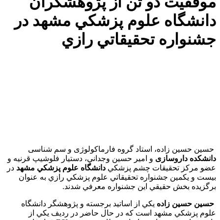
موفقيت دو تن از پژوهشگران
دانشگاه علوم پزشکي مشهد در
جشنواره تحقيقاتي رازي
حسين حسين زاده، استاد گروه فارماکولوژی و سم شناسی
دانشکده داروسازی
و امير حسين وجداني، دستيار فلوشيپ قرنيه و
عضو مرکز تحقيقات چشم پزشکي
دانشگاه علوم پزشکي مشهد
در
بيست و يکمين جشنواره تحقيقاتي علوم پزشکي رازي به عنوان
برگزيده بخش حقيقي اين جشنواره معرفي شدند.
حسين حسين زاده
يکي از اساتيد برجسته و پژوهشگر دانشگاه
علوم پزشکي مشهد است که در حال حاضر در رديف يکي از