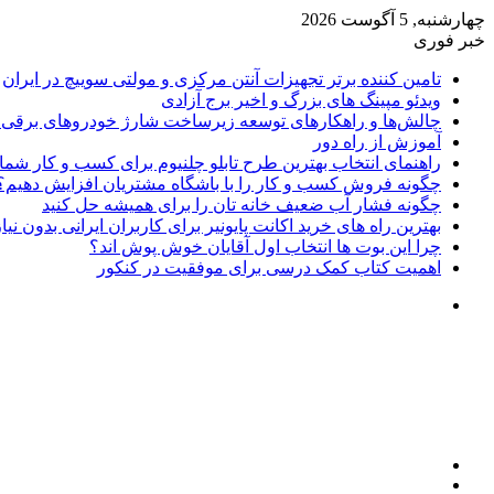
چهارشنبه, 5 آگوست 2026
خبر فوری
تامین کننده برتر تجهیزات آنتن مرکزی و مولتی سوییچ در ایران
ویدئو مپینگ های بزرگ و اخیر برج آزادی
چالش‌ها و راهکارهای توسعه زیرساخت شارژ خودروهای برقی د
آموزش از راه دور
راهنمای انتخاب بهترین طرح تابلو چلنیوم برای کسب و کار شما
چگونه فروش کسب و کار را با باشگاه مشتریان افزایش دهیم؟
چگونه فشار آب ضعیف خانه تان را برای همیشه حل کنید
بهترین راه های خرید اکانت پایونیر برای کاربران ایرانی بدون نی
چرا این بوت ها انتخاب اول آقایان خوش پوش اند؟
اهمیت کتاب کمک درسی برای موفقیت در کنکور
تغییر
پوسته
منو
جستجو