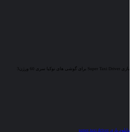
بازی Super Taxi Driver برای گوشی های نوکیا سری 60 ورژن3
دانلود بازی super taxi driver