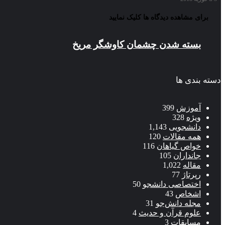
برای مشاهده دیدگاه ها کلیک نمایید
بسته شدن چشمان کاوشگر مريخ
دسته بندی ها
آموزش
399
ویژه
328
دانشجویی
1,143
همه مقالات
120
خواص گیاهان
116
جانداران
105
مقاله
1,022
رپرتاژ
77
اختصاصی دانشجو
50
اشخاص
43
مجله دانش‌جو
31
علوم قرآن و حدیث
4
مسابقات
3