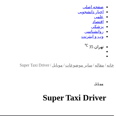
برای
صفحه اصلی
اخبار دانشجویی
علمی
اقتصاد
پزشکی
روانشناسی
وب و اینترنت
℃
تهران
35
تغییر
جستجو
پوسته
برای
خانه
/
مقاله
/
سایر موضوعات
/
موبایل
/
Super Taxi Driver
موبایل
Super Taxi Driver