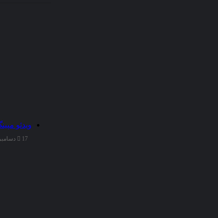
ویدئو مپین
17 دسامبر 2025