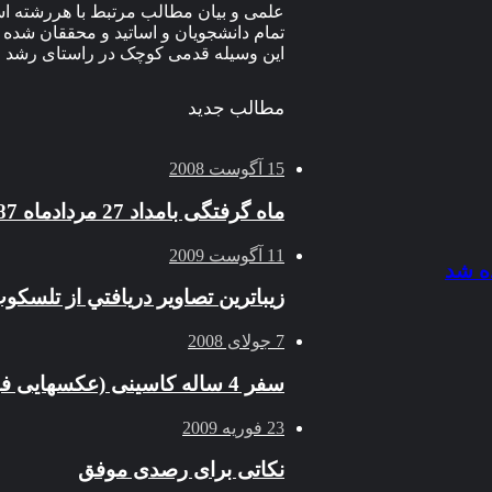
علمی و بیان مطالب مرتبط با هررشته اس
تمام دانشجویان و اساتید و محققان شده و
این وسیله قدمی کوچک در راستای رشد و
مطالب جدید
15 آگوست 2008
ماه گرفتگی بامداد 27 مردادماه 1387
11 آگوست 2009
زيباترين تصاوير دريافتي از تلسكو
7 جولای 2008
سفر 4 ساله کاسینی (عکسهایی فوق العاده از زحل)
23 فوریه 2009
نکاتی برای رصدی موفق