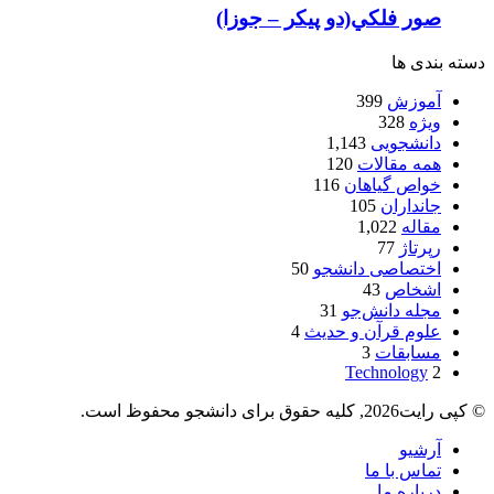
صور فلكي(دو پیکر – جوزا)
دسته بندی ها
آموزش
399
ویژه
328
دانشجویی
1,143
همه مقالات
120
خواص گیاهان
116
جانداران
105
مقاله
1,022
رپرتاژ
77
اختصاصی دانشجو
50
اشخاص
43
مجله دانش‌جو
31
علوم قرآن و حدیث
4
مسابقات
3
Technology
2
© کپی رایت2026, کلیه حقوق برای دانشجو محفوظ است.
آرشیو
تماس با ما
درباره ما