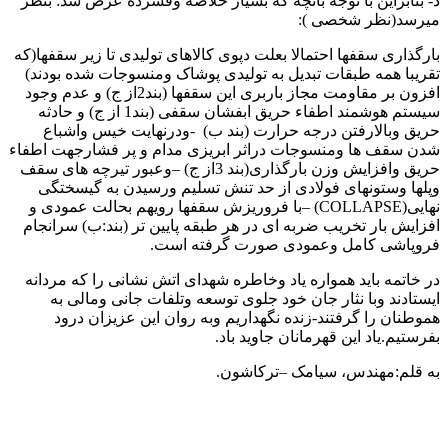
د- بنابراین با توجه بانچه که بسیار خلاصه وفشرده عرض شد: بنظر
میرسد(نظر شخصی ):
بارگذاری سقفها احتمالا بعلت دپوی کالاهای تولیدی تا زیر سقفها(که
تقریبا همه طبقات تبدیل به تولیدی پوشاک ومنسوجات شده بودند)
افزون بر مقاومت مجاز باربری این سقفها (بند2از ج) و عدم وجود
سیستم هوشمند اطفاء حریق ابفشان سقفی (بند1 از ج) و حادثه
حریق وبالارفتن درجه حرارت (بند ب) -ودرنهایت خیس واشباع
شدن سقف ها ومنسوجات دراثر ابریزی مدام و پر فشارجهت اطفاء
حریق وافزایش وزن بارگذاری(بند 3از ج) –وعبور تیرچه های سقف
وپلها وستونهای فولادی از حد تنش تسلیم ورسیدن به گیسختگی
نهایی(COLLAPSE) –با فروریزش سقفها رویهم بحالت عمودی و
افزایش بار تخریب ضربه ای در هر طبقه پایین تر (بند:ب) سرانجام
فروپاشی کامل وعمودی صورت گرفته است.
در خاتمه باید همواره یاد وخاطره شهدای اتش نشانی را که مردانه
ایستادند وبا نثار جان خود جلوی توسعه وتلفات جانی ومالی به
هموطنان را گرفتند-زنده نگهداریم وبه روان این عزیزان درود
بفرستیم.یاد این قهرمانان جاوید باد.
به قلم:مهندس، سیامک –ترکاشون.