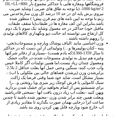
فروشگاهها ومغازه هایی با حداکثر مجموع بار :DL+LL=800
-1000 kg/m^2 (با توجه به طاق های ضربی ) وشاید ضریب
نیروی برش پایه ای در حد 10 درصد کل وزن سازه(حدس می
زنم-با توجه به ایین نامه های نیم قرن پیش! ) منظور شده
باشد.بنابراین این کف مغازه ها در طبقات(یا سقف طبقات
ماقبل خود) حداکثر در حد معمول وشاید :یک سوم تا یک دوم
کل ارتفاع می توانسته اند حالت دپو ونگهداری کالاهای تولیدی
را رویهم داشته باشند .
وزن اجناسی مانند :الیاف پوشاک وپارچه و منسوجات(نخی-
پنبه –کتان-پولیمرها و…) وتولیداتی از این دست که در حداکثر
تا سال 1359-1360(که یادم هست) –بسیاری از دفاتر شرکتها
وغیره هم تبدیل به تولیدی منسوجات شدند-در حالت خشک
ومعمول چندان زیاد نیست.اما همین تولیدات اگر کاملا خیس
واب جذب کنند- سنگین وحتی حمل انها بعلت حداقل 2 تا2.5
برابرشدن وزن (پرشدن فضاهای خالی بین ملکولی با اب) –
بسیار مشکل است. شاید خود شما وقتی فرضا یک ژاکت
سبک کاموایی یا فرش کوچک زیر میزی ویا روتختی و…را
برای شسشتو پس از اتمام بخواهید برای خشک شدن بردارید
وپهن کنید –بعلت اب زیاد درون بافت انها –بسختی قادرباشید
وبعلت همین چند برابر شدن وزن –مجبور شده باشید تا چندین
ساعت انرا درجایی بهمان صورت بگذارید تا مقادیر زیادی از
اب خارج شود وپارچه قابل پهن کردن روی بند باشد.