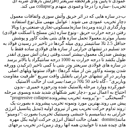
عمودی تا پایین ودر هرلحظه سریعتر (افزایش بارهای ضربه ای
تخریب) –سازه را درجا وعمودی منهدم و:collapse می کند.
ب-در سازه هایی که در اثر حریق وآتش سوزی واتفاقات معمول
دچار تخریب عمودی می شوند : عوامل مهمی مثل:نوع استفاده
وبارگذاری (زنده ومرده) سازه(مسکونی-تجاری-صنعتی-و.) وبالا
رفتن درجه حرارت حریق –ونوع سازه (بتن مسلح یا اسکلت فولادی)
بسیار موثرند.معمولا تحمل سازه های بتنی بعلت کاور و پوشش
حداقل 2.5 تا3 سانتیمتر روی میله گردها در تاخیر در رسیدن فولاد به
حد تسلیم در تنشهای حرارتی از سازه های فولادی ساده فقط با
پوشش ضدزنگ معمول-بیشتر است.وقتی زمان آتش سوزی انقدر
طول بکشد تا درجه حرارت به 1000 درجه سانتیگراد یا بالاتر برسد
در سازه های فولادی سریعتر ودر بتنی با کمی تاخیر (ترکیدن وورقه
شدن پوسته وکاور بتن از میله گردها) –فولاد ستونها وپلهای اصلی
وباربر در اثر تنشهای حرارتی باتقلیل وافت سریع “ظرفیت مقاومت
وباربری” –گاه تاحد 50 تا70 درصد!-بسرعت از حالت الاستیک
عبورکرده ووارد مرحله پلاستیک شده ودرحوزه خمیری –بدون
احتیاج به اعمال نیرو –دچار تغیر شکلهای شدید شده وبسوی مرحله
“گسیختگی ” –و”پروسه :تخریب پیشرونده:progressive collapse”
پیش می روند.بهترین مورد ونمونه تخریب پیشروند ه بصورت یک
:روند تداوم حرکت تخریب پس از نیروی اولیه (تبدیل پتانسیل انرژی
حرارتی به دینامیسم یا جنبشی وسینتیک تخریب) بصورت :”دومینو”
مانند(domino :همان حالت انتقال انرژی حرکت اولیه بکل مهره
های چیده شده تا خوابیدن همه انها روی زمین)-در تخریب برجهای