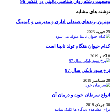
وضعیت
وضعیت رشته روان شناسی بالینی در کنکور 96
ارشد
رشته
و
روان
نوشته های مشابه
دکتری
شناسی
دانشگاه
بالینی
بهترین برندهای صندلی اداری و مدیریتی و گیمینگ
قرآن
در
و
کنکور
25 فوریه 2023
حدیث
96
کدام حیوان هنگام تولد نابینا است
8 اکتبر 2019
نرخ سود بانکی سال 97
28 سپتامبر 2019
انواع سرطان خون و درمان آن
30 جولای 2019
برای مشاهده دیدگاه ها کلیک نمایید