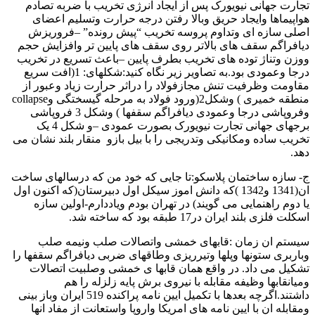
تجارت جهانی نیویورک پس از ایجاد انرژی تخریب با ضربه تصادم
هواپیماها وایجاد حریق وبالا رفتن درجه حرارت وتسلیم اعضای
اصلی سازه ای وتداوم پروسه تخریب “پیش رونده” –فروریزش
دیافراگم سقف های بالاتر روی سقف های پایین تر وافزایش حجم
ووزن وتناژ توده های تخریب بطرف پایین –باعث تسریع در تخریب
درجا وعمودی بود.به تصاویر زیر نگاه کنید:شکلهای: 1(افت سریع
مقاومت وظرفیت تنش مجازفولاد را دراثر حرارت زیاد وعبور از
منطقه خمیری ) وشکل2(ورود فولاد به مرحله گیسختگی وcollapse
وفروپاشی درجا وعمودی دیافراگم سقفها ) وشکل 3 فروپاشی
برجهای جهانی تجارت نیویورک بصورت عمودی –و شکل 4 یک
تخریب ساده ومکانیکی وتدریجی را با بیل بازو منقار بلند نشان می
دهد.
ج- سازه ساختمان پلاسکو:تا جایی که خود من که درسالهای ساخت
ان(1341 و1342 )که دانش اموز سیکل اول دبیرستان(که اکنون اول
یا دوم راهنمایی می گویند) در تهران بودم ویاددارم-اولین سازه
اسکلت فلزی بلند ایران در17 طبقه بود که ساخته شد.
سیستم ان زمان :قابهای خمشی واتصالات صلب ونیمه صلب
وباربری ستونها وپلها وتیرریزی وطاقهای ضربی دیافراگم سقفها را
تشکیل می داد. در واقع همان قابها ی خمشی وصلبیت اتصالات
ومیانقابها وظیفه مقابله با نیروی برش پایه زلزله را هم
داشتند.اگرچه بعدها با تکمیل ایین نامه پراکنده 519 ایران وباز بینی
ومقابله ان با ایین نامه های امریکا واروپا واستعانت از مفاد انها