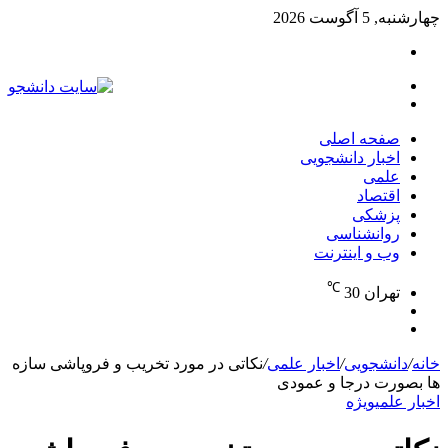
چهارشنبه, 5 آگوست 2026
تغییر
پوسته
منو
جستجو
برای
صفحه اصلی
اخبار دانشجویی
علمی
اقتصاد
پزشکی
روانشناسی
وب و اینترنت
℃
تهران
30
تغییر
جستجو
پوسته
برای
خانه
/
دانشجویی
/
اخبار علمی
/
نکاتی در مورد تخریب و فروپاشی سازه
ها بصورت درجا و عمودی
اخبار علمی
ویژه