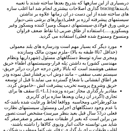
دربسیاری از این سازهها که بتدریج بعدها ساخته شدند با تعبیه
بادبندها:bracing گذاری اصلاحات بیشتری انجام شد اما اغلب سازه
های ساخته شده از این دست در ان زمانها علاوه بر نداشتن
سیستمهای پیشرفته لرزه بر فعلی(دیوارهای برشی بتنی-دیوار
برشی ورق فولادی-سیستمهای دمپینگ ومیرا کننده ویسکوز وغیر
ویسکوزو…..)-استفاده از طاق ضربی (با نقاط ضعف فراوان
ومنسوخ وممنوع شده فعلی) استفاده می گردید.
مورد دیگر که بسیار مهم است ودرسازه های بلند معمولی
(حداقل 7تا8 طبقه به بالا) -ملزم نمودن مالک وسازنده
ومجری سازه توسط دستگاههای مسئول (شهرداریها ونظام
مهندسی کشور) به داشتن :پله فرار-وسیستمهای اطفاء حریق
سقفی هوشمند است که بابالا رفتن درجه حرارت دراثر حریق-
سیستم نصب سقفی – مانند دوش اب پرفشارعمل نموده ودر
هر اطاق ابفشانی با شعاع گسترده می نماید.تا قبل از توسعه
حریق وشروع پروسه تخریب پیشرفت اتش –خاموش گردد.
مقادیر بارگذاری مجاز :مرده وزنده (L+L.L) سقف ها برای
تجاری (اگردر ان زمان وبعدها سازه برای کاربری
مذکورطراحی ومحاسبه وواقعا لحاظ ورعایت شده باشد-که
با عدم وجود دستگاههای اجرایی ومسئول سیستمهای نظارت
فعلی در53 سال قبل بعید بنظر میرسد)-مشخص است.تصور
من براین است که بغیر از طبقات منفی صفر و صفرصفر که
شاید می توانسته حالت انبار ودپوی کالاها را داشته باشند-
اغلب طبقات برای بارگذاری :دفاتر شرکتها ومطب پزشکان و