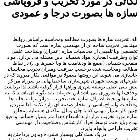
نکاتی در مورد تخریب و فروپاشی
سازه ها بصورت درجا و عمودی
الف:تخریب سازه ها بصورت مطالعه ومحاسبه براساس روابط
مهندسی تخریب:شاخه ای از مهندسی سازه است که بصورت
تخصصی وبا تلفیقی از محاسبات سازه (عمران) وشناخت علمی
توان وظرفیت انفجاری مواد شیمیایی باین مسئله می پردازد. مواد
منفجره شمیایی (صمغ ها ودینامیت ها ویا خمیرها و…) در نقاط
مطالعه ومحاسبه شده برحسب ظرفیت ومیزان تخریب محاسباتی
جاسازی می شوند. این روشها معمولا در مواقعی بکار میروند که در
طرحهای توسعه شهری شهرسازان ساختمانهایی بر سرراه مراکز
پیش بینی اصلی توسعه شهری وراهها قرار گرفته باشند.لذا برداشت
وحذف انها ضروری می باشد.این تخریبات باید بگونه ای باشند که به
سازه ها ومحیط اطراف سازه تحت تخریب –دراثر پرتاب نخاله ها
وقطعات وامواج ناشی از انفجار صدمه ای وارد نکنند. لذا سپردن
چنین کار بسیار مهمی که با جان ومال ساکنان همسایه ومجاور
سازه مورد تخریب قراردارند تاشعاع دهها متر بسیار حساس ودقیق
بوده وباید حتما توسط افراد کارشناس وصلاحیت دار مهندسی
تخریب طراحی وانجام پذیرد.
در یک بحث کلی وبسیار فشرده وبدون پرداختن به