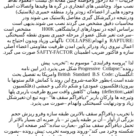
جزییات – که درخور وحوصله چنین مقاله ای نیست –معمولا نقاط
نصب مواد وچاشنی های انفجاری در گره ها وقیدها واتصالات اصلی
وحوزه هایی از اعضاءکه زودتر وارد منطقه خمیری (پلاستیک)
ودرنتیجه درگیرشکل گیری مفاصل پلاستیک می شوند ودر
محاسبات دقیق مشخص می گردند نصب می شوند.بدیهی است
براساس انچه در نمودارهای ازمایشگاهی H00K مشخص است
–سرعت تغیر شکل عضو از مرحله خمیری بسوی نقطه گسیختگی
:RAPTURE و انهدام:COLLAPSE ناگهانی وزیاد وبدون احتیاج به
اعمال نیروی زیاد ودراثر پایین امدن ظرفیت مقاومتی اعضاء اصلی
سازه و فاکتور ضریب اطمینان SAFTY-FACTOR صورت می گیرد.
لذا “پروسه وفرایندی” موسوم به :”تخریب پیش
رونده”:Progressive Collapse شکل می پذیرد.{در ایین نامه
:انگلستان :British Standard B.S Code وامریکا به تفصیل بحث
شده است.)-بطور خلاصه-شروع این روند با کمانش قائم ستونها با
بیرون(دفلکسیون عمودی) و شکم دادگی و خمشی (دفلکسیون
افقی:deflection) وهمان “کاهش وافت سریع ظرفیت باربری پلها
وتیرچه ها وارکان باربر “دیافراگم سقف ها” –وبه تبع ان-تغیرشکل
زیاد و-ودرنهایت گسیختگی وانهدام –صورت می پذیرد.
با تخریب دیافراگم سقف بالاترین طبقه سازه وفرو ریزش حجم
بزرگی از-آوار – آن بر طبقه پایین تر – بار ضربه ای بسیار بالاتر از
تحمل دیافراگم سقف مذکور –بعبارت ساده:”کمر صفحه انرا
شکسته وخرد می کند”-وروند وپروسه تخریب :پیش رونده –بصورت