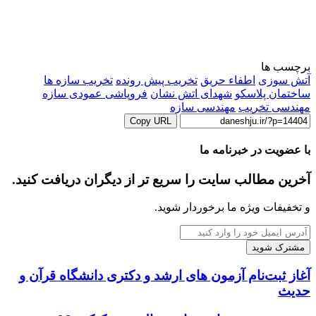
برچسب ها
آتش سوزی
اطفاء حریق
تخریب پیش رونده
تخریب سازه ها
ساختمان پلاسکو
شهدای اتش نشان
فروپاشی عمودی سازه
مهندسی تخریب
مهندسی سازه
Copy URL
با عضویت در خبرنامه ما
آخرین مطالب سایت را سریع تر از دیگران دریافت کنید.
و تخفیفات ویژه ما برخوردار شوید.
آدرس
ایمیل
خود
را
آغاز
آغاز ثبت‌نام آزمون های ارشد و دکتری دانشگاه قرآن و
وارد
ثبت‌نام
حدیث
کنید
آزمون
های