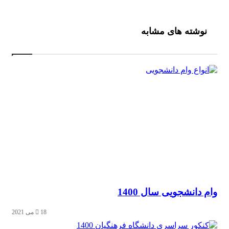
ن
می
نوشته های مشابه
ندسی
می
 دانشجویی سال 1400
18 می 2021