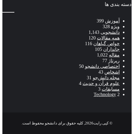
بندی ها
آموزش
399
ویژه
328
دانشجویی
1,143
همه مقالات
120
خواص گیاهان
116
جانداران
105
مقاله
1,022
رپرتاژ
77
اختصاصی دانشجو
50
اشخاص
43
مجله دانش‌جو
31
علوم قرآن و حدیث
4
مسابقات
3
Technology
2
© کپی رایت2026, کلیه حقوق برای دانشجو محفوظ است.