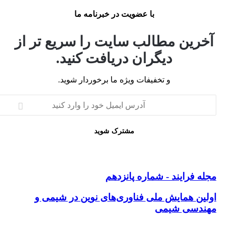
با عضویت در خبرنامه ما
خرین مطالب سایت را سریع تر از
دیگران دریافت کنید.
و تخفیفات ویژه ما برخوردار شوید.
رس
یل
د
د
ه
له فرایند - شماره پانزدهم
یند
ین
لین همایش ملی فناوری‌های نوین در شیمی و
اره
ایش
ندسی شیمی
زدهم
ی
وری‌های