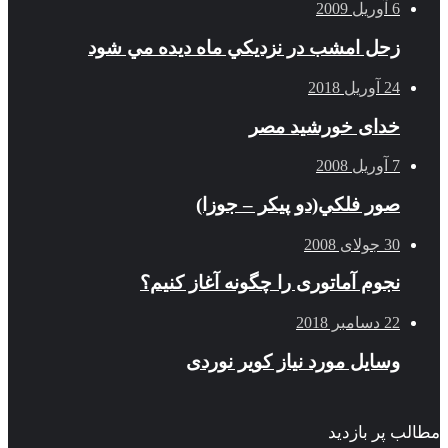
6 آوریل 2009
زحل امشب در نزديكي ماه ديده مي شود
24 آوریل 2018
خدای خورشید مصر
7 آوریل 2008
صور فلكي(دو پیکر – جوزا)
30 جولای 2008
نجوم آماتوری را چگونه آغاز کنیم؟
22 دسامبر 2018
وسایل مورد نیاز کویر نوردی
 پر بازدید